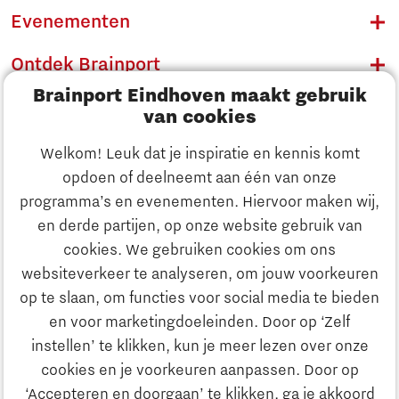
Evenementen
Ontdek Brainport
Brainport Eindhoven maakt gebruik
Innovatie
van cookies
Ondernemen
Welkom! Leuk dat je inspiratie en kennis komt
opdoen of deelneemt aan één van onze
Onderwijs
programma’s en evenementen. Hiervoor maken wij,
Ontdek Brainport
en derde partijen, op onze website gebruik van
Maatschappelijk
cookies. We gebruiken cookies om ons
Innovatie
websiteverkeer te analyseren, om jouw voorkeuren
Strategie & Organisatie
op te slaan, om functies voor social media te bieden
Zoeken
en voor marketingdoeleinden. Door op ‘Zelf
Ondernemen
instellen’ te klikken, kun je meer lezen over onze
Contact
cookies en je voorkeuren aanpassen. Door op
‘Accepteren en doorgaan’ te klikken, ga je akkoord