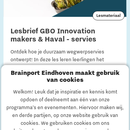
Lesmateriaal
Lesbrief GBO Innovation
makers & Haval - servies
Ontdek hoe je duurzaam wegwerpservies
ontwerpt! In deze les leren leerlingen het
proces van ontwerp tot productie kennen. Door
Brainport Eindhoven maakt gebruik
prototypes te maken en klantwensen te
Brainport Development
van cookies
analyseren, werken ze aan innovatieve
oplossingen die herbruikbaar en recyclebaar
Welkom! Leuk dat je inspiratie en kennis komt
zijn, met impact op mens en milieu.
opdoen of deelneemt aan één van onze
programma’s en evenementen. Hiervoor maken wij,
Ontdek Brainport
en derde partijen, op onze website gebruik van
cookies. We gebruiken cookies om ons