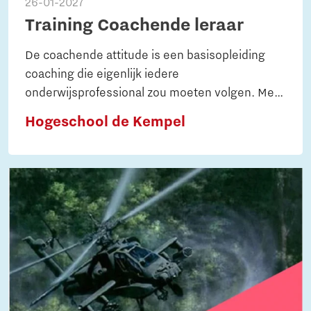
26-01-2027
Training Coachende leraar
De coachende attitude is een basisopleiding
coaching die eigenlijk iedere
onderwijsprofessional zou moeten volgen. Met
deze training leer je jouw behoeften en reeds
Hogeschool de Kempel
aanwezige kwaliteiten te onderzoeken om
anderen met waardevolle communicatie en
coaching te begeleiden in hun ontwikkeling.