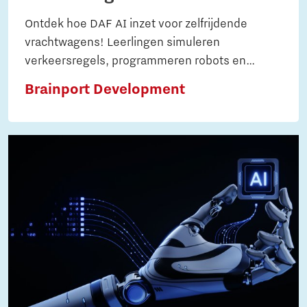
Ontdek hoe DAF AI inzet voor zelfrijdende
vrachtwagens! Leerlingen simuleren
verkeersregels, programmeren robots en
analyseren AI-toepassingen. Ideaal voor
Brainport Development
techniek, natuurkunde en informatica.