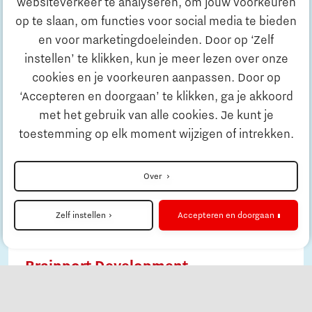
Innovatie
websiteverkeer te analyseren, om jouw voorkeuren
op te slaan, om functies voor social media te bieden
en voor marketingdoeleinden. Door op ‘Zelf
Ondernemen
instellen’ te klikken, kun je meer lezen over onze
cookies en je voorkeuren aanpassen. Door op
‘Accepteren en doorgaan’ te klikken, ga je akkoord
Onderwijs
Lesmateriaal
met het gebruik van alle cookies. Je kunt je
toestemming op elk moment wijzigen of intrekken.
Lesbrief Defensie - straaljager
Maatschappelijk
in de lucht
Over
Nieuwsbrief
Leer hoe Defensie straaljagers inzet en
Strategie & Organisatie
Zelf instellen
Accepteren en doorgaan
onderhoudt. Leerlingen onderzoeken
onderhoudsprocessen, plannen logistiek en
simuleren noodsituaties. Een praktische
Brainport Development
opdracht voor techniek en natuurkunde.