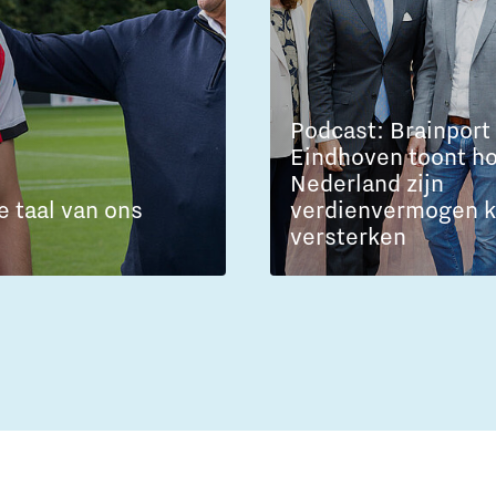
Podcast: Brainport
Eindhoven toont h
Nederland zijn
e taal van ons
verdienvermogen 
versterken