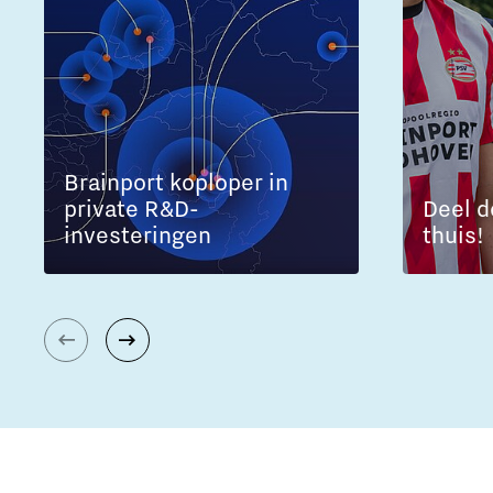
Brainport koploper in
private R&D-
Deel d
investeringen
thuis!