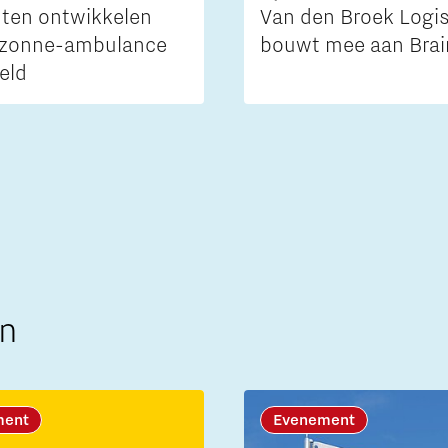
ten ontwikkelen
Van den Broek Logis
 zonne-ambulance
bouwt mee aan Brai
eld
n
ment
Evenement