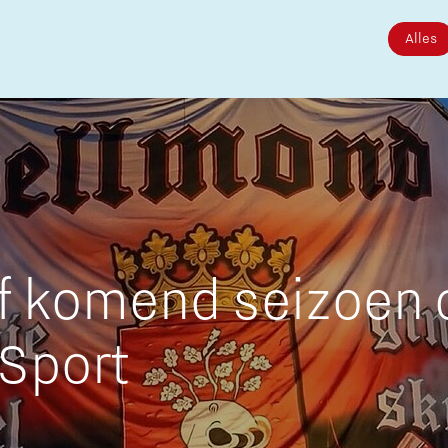
Alles
Micro and nano electronics
af komend seizoen 
 Sport