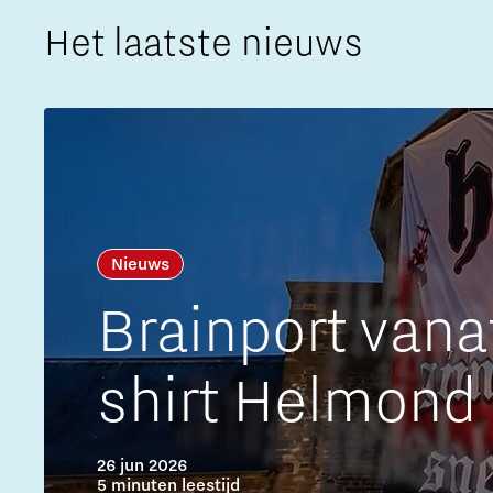
Het laatste nieuws
The Gate voor tech startups
Hoe bescherm ik mijn idee?
Brainport Networking Financials
Integrated Photonics
Nieuws
Brainport van
shirt Helmond
26 jun 2026
5 minuten leestijd