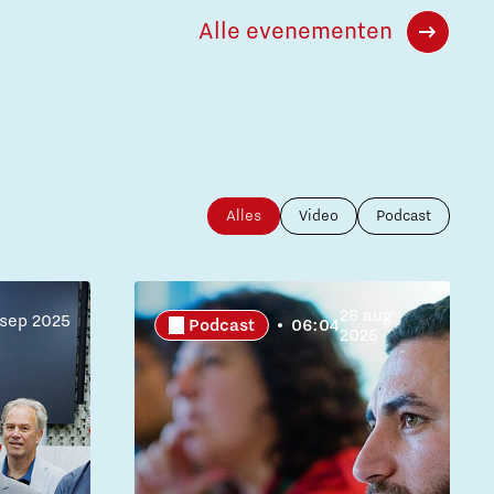
Alle evenementen
Alles
Video
Podcast
28 aug
 sep 2025
Podcast
06:04
2025