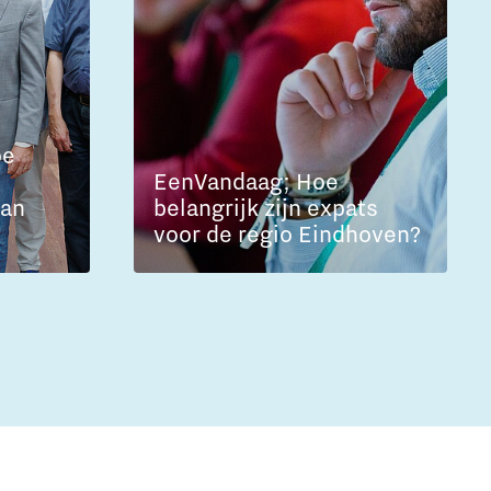
oe
EenVandaag; Hoe
kan
belangrijk zijn expats
voor de regio Eindhoven?