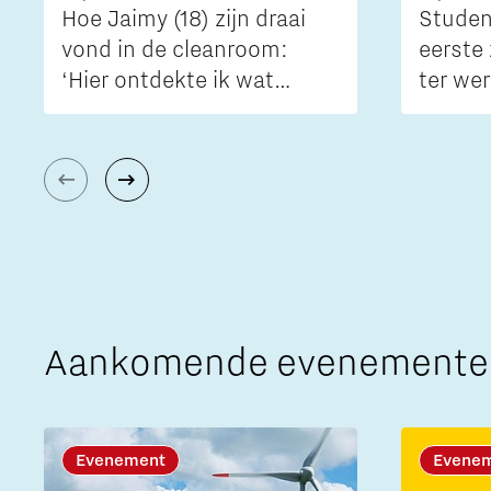
Hoe Jaimy (18) zijn draai
Studen
vond in de cleanroom:
eerste
‘Hier ontdekte ik wat
ter wer
techniek écht is’
Aankomende evenemente
Evenement
Evene