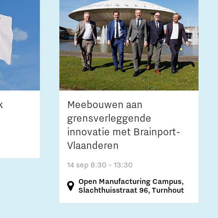
k
Meebouwen aan
grensverleggende
innovatie met Brainport-
Vlaanderen
14 sep
8:30 - 13:30
Open Manufacturing Campus,
Slachthuisstraat 96, Turnhout