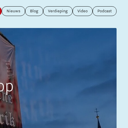
Brainport Industries Campus
Nieuws
Blog
Verdieping
Video
Podcast
High Tech Campus Eindhoven
Strijp District
TU/e Campus
Food
Next Tech Food Factories
op