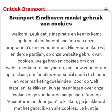
Ontdek Brainport
Brainport Eindhoven maakt gebruik
Innovatie
van cookies
Ondernemen
Welkom! Leuk dat je inspiratie en kennis komt
opdoen of deelneemt aan één van onze
Onderwijs
programma’s en evenementen. Hiervoor maken wij,
Ontdek Brainport
en derde partijen, op onze website gebruik van
Maatschappelijk
cookies. We gebruiken cookies om ons
Innovatie
websiteverkeer te analyseren, om jouw voorkeuren
Strategie & Organisatie
op te slaan, om functies voor social media te bieden
Zoeken
en voor marketingdoeleinden. Door op ‘Zelf
Ondernemen
instellen’ te klikken, kun je meer lezen over onze
Contact
cookies en je voorkeuren aanpassen. Door op
‘Accepteren en doorgaan’ te klikken, ga je akkoord
Onderwijs
Naar internationale website
met het gebruik van alle cookies. Je kunt je