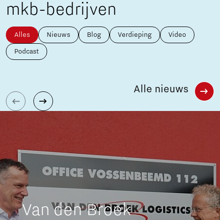
mkb-bedrijven
Alles
Nieuws
Blog
Verdieping
Video
Podcast
Alle nieuws
Van den Broek