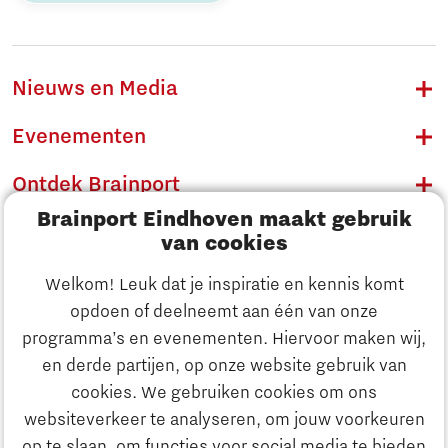
Nieuws en Media
Evenementen
Ontdek Brainport
Brainport Eindhoven maakt gebruik
Innovatie
van cookies
Ondernemen
Welkom! Leuk dat je inspiratie en kennis komt
opdoen of deelneemt aan één van onze
Onderwijs
programma’s en evenementen. Hiervoor maken wij,
Ontdek Brainport
en derde partijen, op onze website gebruik van
Maatschappelijk
cookies. We gebruiken cookies om ons
Innovatie
websiteverkeer te analyseren, om jouw voorkeuren
Strategie & Organisatie
op te slaan, om functies voor social media te bieden