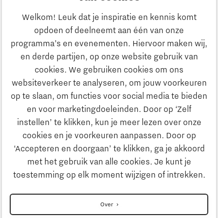
Ondernemen
Welkom! Leuk dat je inspiratie en kennis komt
opdoen of deelneemt aan één van onze
Onderwijs
programma’s en evenementen. Hiervoor maken wij,
Ontdek Brainport
en derde partijen, op onze website gebruik van
Maatschappelijk
cookies. We gebruiken cookies om ons
Innovatie
websiteverkeer te analyseren, om jouw voorkeuren
Strategie & Organisatie
op te slaan, om functies voor social media te bieden
Zoeken
en voor marketingdoeleinden. Door op ‘Zelf
Ondernemen
instellen’ te klikken, kun je meer lezen over onze
Contact
cookies en je voorkeuren aanpassen. Door op
‘Accepteren en doorgaan’ te klikken, ga je akkoord
Onderwijs
Naar internationale website
met het gebruik van alle cookies. Je kunt je
toestemming op elk moment wijzigen of intrekken.
Maatschappelijk
Disclaimer
Over
Contact