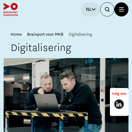
NL
Home
Brainport voor MKB
Digitalisering
Digitalisering
Volg ons