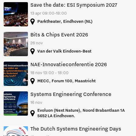
Save the date: ESI Symposium 2027
13 apr 09:00-18:00
Parktheater, Eindhoven (NL)
Bits & Chips Event 2026
26 nov
Van der Valk Eindoven-Best
NAE-Innovatieconferentie 2026
18 nov 13:00 - 18:00
MECC, Forum 100, Maastricht
Systems Engineering Conference
16 nov
Evoluon (Next Nature), Noord Brabantlaan 1A
5652 LA Eindhoven.
The Dutch Systems Engineering Days