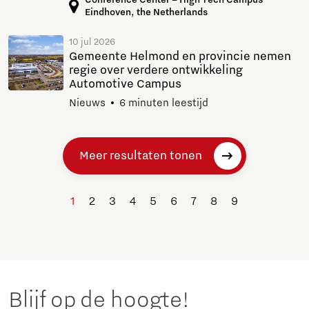
Conference Center – High Tech Campus
Eindhoven, the Netherlands
10 jul 2026
Gemeente Helmond en provincie nemen
regie over verdere ontwikkeling
Automotive Campus
Nieuws
6 minuten leestijd
Meer resultaten tonen
1
2
3
4
5
6
7
8
9
Blijf op de hoogte!