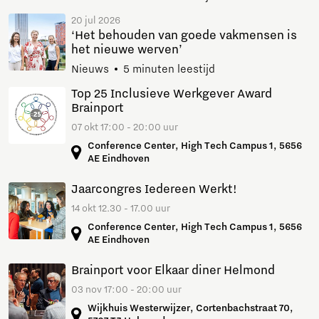
20 jul 2026
‘Het behouden van goede vakmensen is
het nieuwe werven’
Nieuws
5 minuten leestijd
Top 25 Inclusieve Werkgever Award
Brainport
07 okt 17:00 - 20:00 uur
Conference Center, High Tech Campus 1, 5656
AE Eindhoven
Jaarcongres Iedereen Werkt!
14 okt 12.30 - 17.00 uur
Conference Center, High Tech Campus 1, 5656
AE Eindhoven
Brainport voor Elkaar diner Helmond
03 nov 17:00 - 20:00 uur
Wijkhuis Westerwijzer, Cortenbachstraat 70,