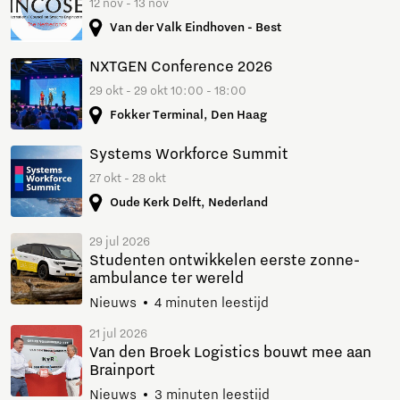
12 nov - 13 nov
Van der Valk Eindhoven - Best
NXTGEN Conference 2026
29 okt - 29 okt 10:00 - 18:00
Fokker Terminal, Den Haag
Systems Workforce Summit
27 okt - 28 okt
Oude Kerk Delft, Nederland
29 jul 2026
Studenten ontwikkelen eerste zonne-
ambulance ter wereld
Nieuws
4 minuten leestijd
21 jul 2026
Van den Broek Logistics bouwt mee aan
Brainport
Nieuws
3 minuten leestijd