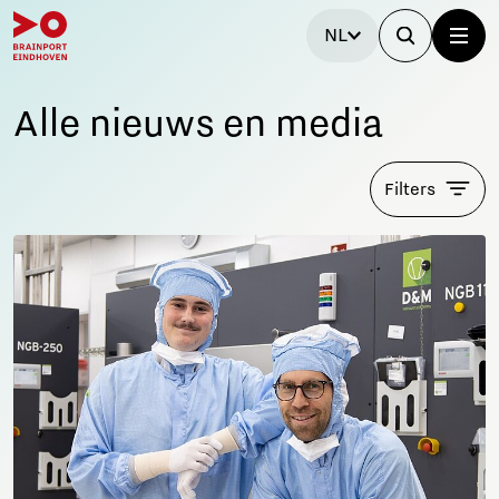
NL
Alle nieuws en media
Filters