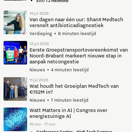
5707 TJ Helmond
14 jul 2026
Van dagen naar één uur: ShanX Medtech
versnelt antibioticadiagnostiek
Verdieping
8 minuten leestijd
13 jul 2026
Eerste Groepstransportovereenkomst van
Noord-Brabant markeert nieuwe stap in
aanpak netcongestie
Nieuws
4 minuten leestijd
11 jul 2026
Wat houdt het Groeiplan MedTech van
€152M in?
Nieuws
7 minuten leestijd
Watt Matters in AI | Congres over
energiezuinige AI
16 nov - 17 nov