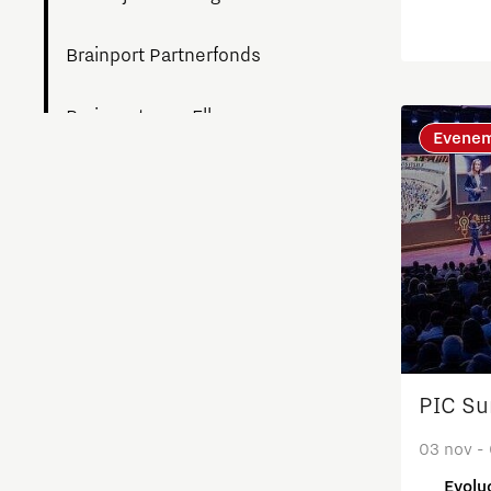
Brainport Partnerfonds
Brainport voor Elkaar
Evene
Charging Energy Hubs
Circulariteit
Defence & Space
Design
PIC Su
Duurzaamheid
03 nov -
Energie
Evolu