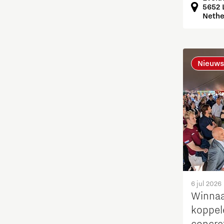
5652 
Nethe
Food
Fotonica
Nieuws
Huisvesting
Industrie
Innovatie
Internationaal talent
6 jul 2026
Internationalisering Onderwijs
Winnaa
koppel
Inwoners