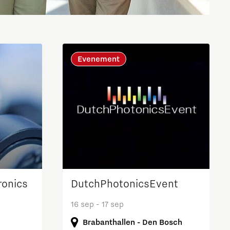
Brainport Industries Campus
High Tech Campus Eindhoven
Strijp District
Evenement
TU/e Campus
Food
Next Tech Food Factories
onics
DutchPhotonicsEvent
16 sep - 17 sep
Brabanthallen - Den Bosch