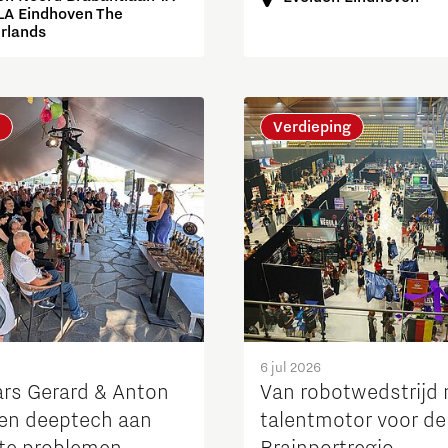
LA Eindhoven The
rlands
Verdieping
6 jul 2026
rs Gerard & Anton
Van robotwedstrijd 
en deeptech aan
talentmotor voor de