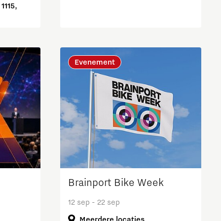
1115,
Evenement
Brainport Bike Week
12 sep - 22 sep
Meerdere locaties