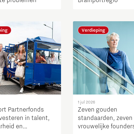
te problemen
Brainportregio
ping
Verdieping
1 jul 2026
ort Partnerfonds
Zeven gouden
investeren in talent,
standaarden, zeven
arheid en
vrouwelijke founder