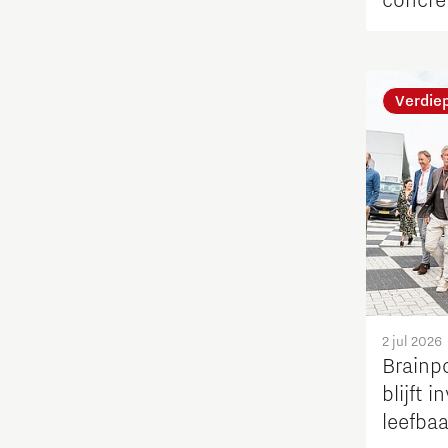
concre
Leren
Verdie
Maatschappelijk
Medische Technologie
Micro- en nano-elektronica
Mobiliteit
Netcongestie
2 jul 2026
Brainp
Ondernemen
blijft 
leefba
Onderwijs