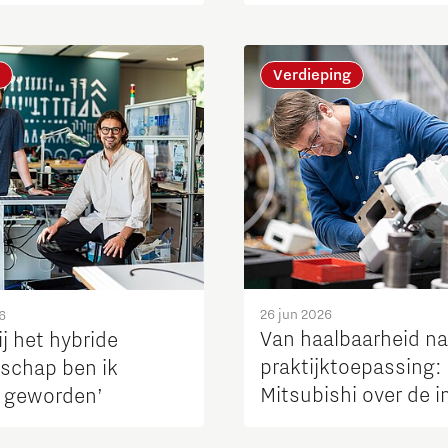
baarheid van de
Verdieping
26 jun 2026
6
Van haalbaarheid na
j het hybride
praktijktoepassing:
schap ben ik
Mitsubishi over de 
 geworden’
van GTD-H