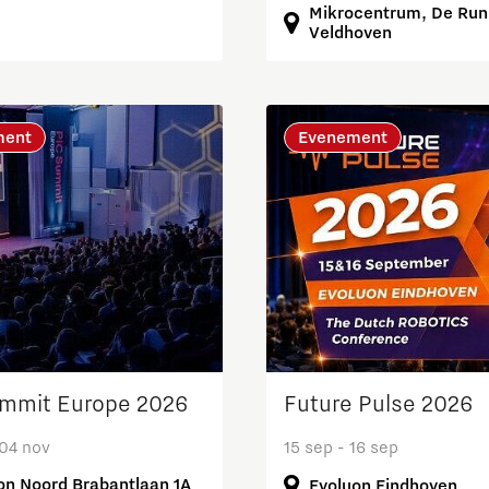
Mikrocentrum, De Run 
Veldhoven
ment
Evenement
mmit Europe 2026
Future Pulse 2026
 04 nov
15 sep - 16 sep
on Noord Brabantlaan 1A
Evoluon Eindhoven