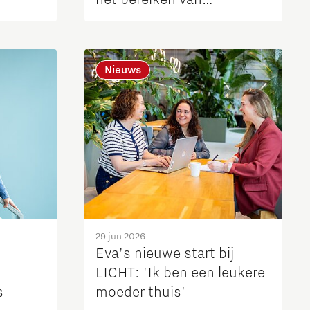
industriële schaalgrootte
Nieuws
29 jun 2026
Eva's nieuwe start bij
LICHT: 'Ik ben een leukere
s
moeder thuis'