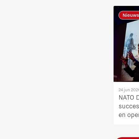
Startups
Nieuws
Strategie & Organisatie
Studenten
Studententeam
Systems engineering
24 jun 202
Technologie
NATO D
succes
Technologiepromotie
en ope
voor i
Waterstoftransitie