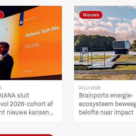
Nieuws
6
24 jun 2026
IANA sluit
Brainports energie-
vol 2026-cohort af
ecosysteem beweeg
nt nieuwe kansen
belofte naar impact
nnovators