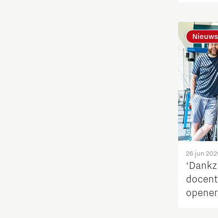
bereik
regio
Ontdek Brainport
Nieuws
Opschaling energie-innovatie
en producten
PSV partnership
Quantum Computing
Regio Deal Brainport Eindhoven
26 jun 202
‘Dankzi
Samenwerken
docent
opener
Semiconductor