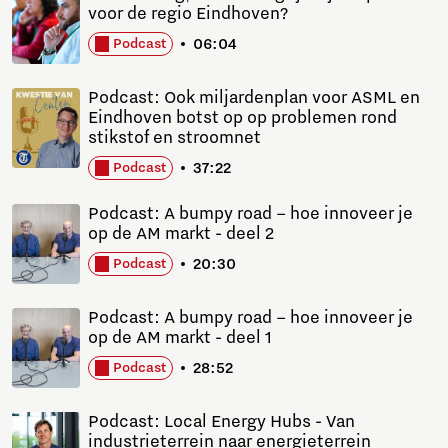
voor de regio Eindhoven?
06:04
Podcast
Podcast: Ook miljardenplan voor ASML en
Eindhoven botst op op problemen rond
stikstof en stroomnet
37:22
Podcast
Podcast: A bumpy road – hoe innoveer je
op de AM markt - deel 2
20:30
Podcast
Podcast: A bumpy road – hoe innoveer je
op de AM markt - deel 1
28:52
Podcast
Podcast: Local Energy Hubs - Van
industrieterrein naar energieterrein