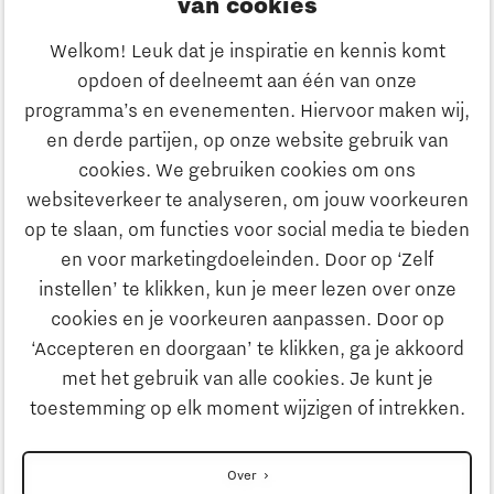
van cookies
Ondernemen
Welkom! Leuk dat je inspiratie en kennis komt
opdoen of deelneemt aan één van onze
Onderwijs
programma’s en evenementen. Hiervoor maken wij,
Ontdek Brainport
en derde partijen, op onze website gebruik van
Maatschappelijk
cookies. We gebruiken cookies om ons
Innovatie
websiteverkeer te analyseren, om jouw voorkeuren
Strategie & Organisatie
op te slaan, om functies voor social media te bieden
Zoeken
en voor marketingdoeleinden. Door op ‘Zelf
Ondernemen
instellen’ te klikken, kun je meer lezen over onze
Contact
cookies en je voorkeuren aanpassen. Door op
‘Accepteren en doorgaan’ te klikken, ga je akkoord
Onderwijs
Naar internationale website
met het gebruik van alle cookies. Je kunt je
toestemming op elk moment wijzigen of intrekken.
Maatschappelijk
Disclaimer
Over