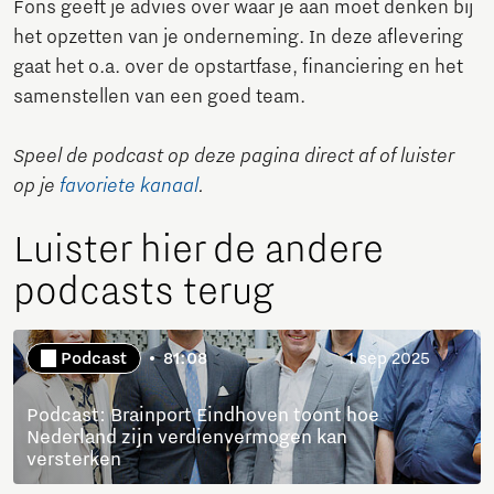
Fons geeft je advies over waar je aan moet denken bij
het opzetten van je onderneming. In deze aflevering
gaat het o.a. over de opstartfase, financiering en het
samenstellen van een goed team.
Speel de podcast op deze pagina direct af of luister
op je
favoriete kanaal
.
Luister hier de andere
podcasts terug
Podcast
81:08
1 sep 2025
Podcast: Brainport Eindhoven toont hoe
Nederland zijn verdienvermogen kan
versterken