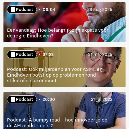
Podcast
06:04
28 aug 2025
EenVandaag; Hoe belangrijk zijn expats voor
de regio Eindhoven?
Podcast
37:22
31 mrt 2025
Podcast: Ook miljardenplan voor ASML en
Eindhoven botst op op problemen rond
stikstof en stroomnet
Podcast
20:30
27 jul 2022
Podcast: A bumpy road – hoe innoveer je op
de AM markt - deel 2