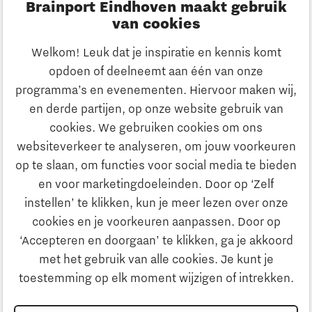
Brainport Eindhoven maakt gebruik
Innovatie
van cookies
Ondernemen
Welkom! Leuk dat je inspiratie en kennis komt
opdoen of deelneemt aan één van onze
Onderwijs
programma’s en evenementen. Hiervoor maken wij,
Ontdek Brainport
en derde partijen, op onze website gebruik van
Maatschappelijk
cookies. We gebruiken cookies om ons
Innovatie
websiteverkeer te analyseren, om jouw voorkeuren
Strategie & Organisatie
op te slaan, om functies voor social media te bieden
Zoeken
en voor marketingdoeleinden. Door op ‘Zelf
Ondernemen
instellen’ te klikken, kun je meer lezen over onze
Contact
cookies en je voorkeuren aanpassen. Door op
‘Accepteren en doorgaan’ te klikken, ga je akkoord
Onderwijs
Naar internationale website
met het gebruik van alle cookies. Je kunt je
toestemming op elk moment wijzigen of intrekken.
Maatschappelijk