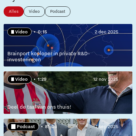
Alles
Video
Podcast
Video
0:15
2 dec 2025
Brainport koploper in private R&D-
investeringen
Video
1:29
12 nov 2025
Deel de taal van ons thuis!
Podcast
81:08
1 sep 2025