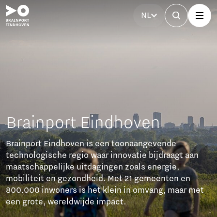
NL
Brainport Partnerfonds
Het Brainport Partnerfonds versterkt de regio met
investeringen van bedrijven. Samen werken ze aan
bereikbaarheid, betaalbare woningen, technisch
talent, een sterke arbeidsmarkt en sociale cohesie.
Dit zorgt voor duurzame groei en een goede balans
tussen welvaart en welzijn.