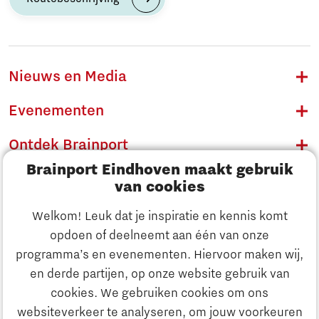
Nieuws en Media
Evenementen
Ontdek Brainport
Brainport Eindhoven maakt gebruik
Innovatie
van cookies
Ondernemen
Welkom! Leuk dat je inspiratie en kennis komt
opdoen of deelneemt aan één van onze
Onderwijs
programma’s en evenementen. Hiervoor maken wij,
Ontdek Brainport
en derde partijen, op onze website gebruik van
Maatschappelijk
cookies. We gebruiken cookies om ons
Innovatie
websiteverkeer te analyseren, om jouw voorkeuren
Strategie & Organisatie