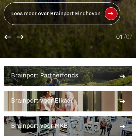
Lees meer over het Brainport
Partnerfonds
01
02
/07
03
04
05
06
Brainport Partnerfonds
07
Brainport voor Elkaar
Brainport voor MKB