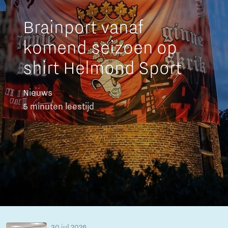
Brainport vanaf
komend seizoen op
shirt Helmond Sport
Nieuws
5 minuten leestijd
30 jul 2026