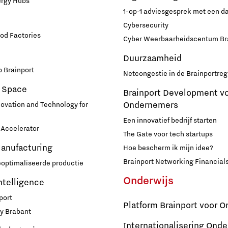
ergy Hubs
1-op-1 adviesgesprek met een 
Cybersecurity
od Factories
Cyber Weerbaarheidscentum Br
Duurzaamheid
 Brainport
Netcongestie in de Brainportreg
 Space
Brainport Development v
Ondernemers
novation and Technology for
Een innovatief bedrijf starten
Accelerator
The Gate voor tech startups
Manufacturing
Hoe bescherm ik mijn idee?
Brainport Networking Financial
eoptimaliseerde productie
Onderwijs
Intelligence
port
Platform Brainport voor O
y Brabant
Internationalisering Onde