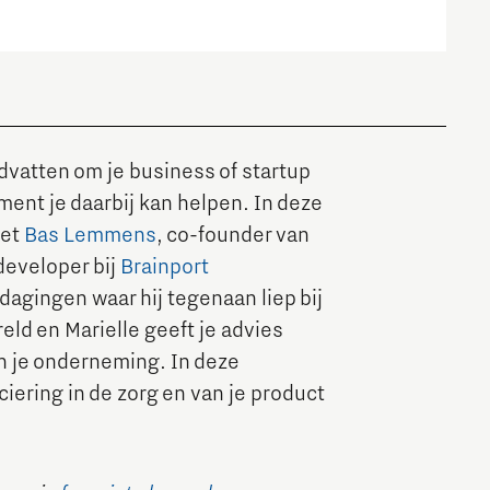
MedTech Hub Brainport
Ondernemen nieuws
Strategie & Organisatie nieuws
Ontdek Brainport via nieuws en media
Ondernemen evenementen
vatten om je business of startup
Save the date! 18 november congres GGO
ent je daarbij kan helpen. In deze
met
Bas Lemmens
, co-founder van
developer bij
Brainport
Onderwijs nieuws
dagingen waar hij tegenaan liep bij
eld en Marielle geeft je advies
Onderwijs evenementen
n je onderneming. In deze
Innovatiecampussen in
ciering in de zorg en van je product
Brainport
Automotive Campus