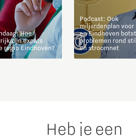
Podcast: Ook
miljardenplan voo
ndaag; Hoe
en Eindhoven botst
rijk zijn expats
problemen rond sti
e regio Eindhoven?
en stroomnet
Heb je een