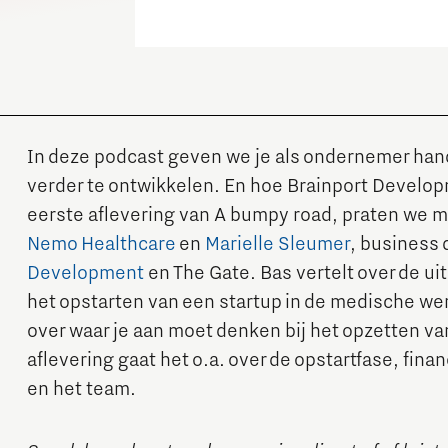
Sta jij ook in het rood?
Equity tafel
World Citizenship Academy
- Project Beethoven 2024
Programmabureau Green & Smart Mobility
Speciaal voor onze newborn pioneers!
Financieringstafel
Insidr: kennishub voor internationals
- Nationaal Versterkingsplan Microchip-talent
- Green Transport Delta Elektrificatie
Ons verhaal achter het shirt
Internationaal Ondernemen
Visie
- Green Transport Delta Waterstof
Europese projecten
- Digitale infrastructuur voor
Werken in Brainport
Duurzaamheid
Publicaties Brainport voor
In deze podcast geven we je als ondernemer hand
Toekomstbestendige Mobiliteit
Onderwijs
verder te ontwikkelen. En hoe Brainport Developm
- Charging Energy Hubs
Doorzoek alle tech- en IT-vacatures in Brainport
Netcongestie in de Brainportregio
eerste aflevering van A bumpy road, praten we 
CCAM Proving Region
De Pionier: magazine voor
Nemo Healthcare
en
Marielle Sleumer
, business 
Werken in een unieke omgeving
onderwijsprofessionals
Development
en The Gate. Bas vertelt over de uit
Battery Competence Cluster - NL
Omscholen naar techniek of IT
het opstarten van een startup in de medische wer
Whitepapers & Onderzoeken
over waar je aan moet denken bij het opzetten va
Deel jouw kennis met het onderwijs via hybride
Systems Engineering
Nieuwsbrief
Onze sociale opgave:
docentschap
aflevering gaat het o.a. over de opstartfase, finan
Brainport voor Elkaar
Eventkalender
en het team.