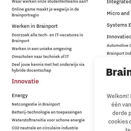
Integrate
Waar werken onze studententeams aan?
Online game maakt je wegwijs in de
Micro and
Brainportregio
Systems E
Werken in Brainport
Doorzoek alle tech- en IT-vacatures in
Innovatie
Brainport
Automotive
Werken in een unieke omgeving
Brainport In
Omscholen naar techniek of IT
High Tech C
Deel jouw kennis met het onderwijs via
Brai
Strijp Distric
hybride docentschap
TU/e Campu
Innovatie
Ondern
Energy
Welkom! L
Arbeidsma
één van
Netcongestie in Brainport
Aantrekken e
Batterij-technologie en toepassingen
derde p
Internationa
Waterstoftransitie voor schone energie
cookies 
behouden
CO2 neutrale en circulaire industrie
te