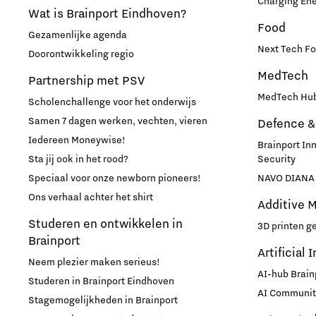
Charging En
Wat is Brainport Eindhoven?
Food
Gezamenlijke agenda
Next Tech Fo
Doorontwikkeling regio
MedTech
Partnership met PSV
MedTech Hub
Scholenchallenge voor het onderwijs
Samen 7 dagen werken, vechten, vieren
Defence &
Iedereen Moneywise!
Brainport In
Sta jij ook in het rood?
Security
Speciaal voor onze newborn pioneers!
NAVO DIANA 
Ons verhaal achter het shirt
Additive 
Studeren en ontwikkelen in
3D printen g
Brainport
Artificial 
Neem plezier maken serieus!
AI-hub Brain
Studeren in Brainport Eindhoven
AI Communit
Stagemogelijkheden in Brainport