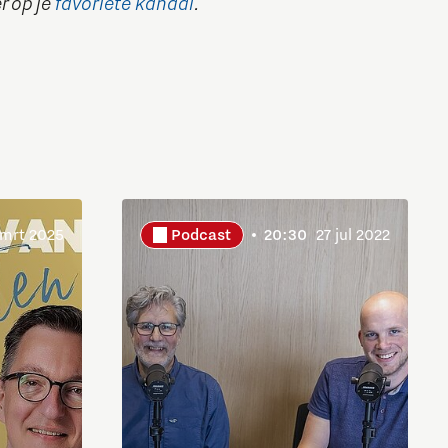
r op je
favoriete kanaal
.
Brainport Industries Campus
High Tech Campus Eindhoven
Strijp District
TU/e Campus
Food
 mrt 2025
Podcast
20:30
27 jul 2022
Next Tech Food Factories