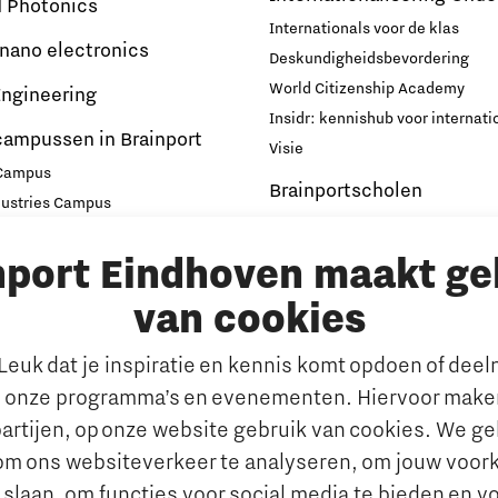
d Photonics
Internationals voor de klas
 nano electronics
Deskundigheidsbevordering
World Citizenship Academy
ngineering
Insidr: kennishub voor internati
campussen in Brainport
Visie
 Campus
Brainportscholen
dustries Campus
ampus Eindhoven
Hybride Docenten in Brai
nport Eindhoven maakt ge
t
Publicaties Brainport voo
s
Onderwijs
van cookies
emen
De Pionier
euk dat je inspiratie en kennis komt opdoen of dee
Whitepapers & Onderzoeken
rkt
 onze programma’s en evenementen. Hiervoor maken
Nieuwsbrief
n behouden van talent
artijen, op onze website gebruik van cookies. We g
Insidr wijst ‘internationa
al talent aantrekken en
om ons websiteverkeer te analyseren, om jouw voor
de weg in onderwijsland
 slaan, om functies voor social media te bieden en v