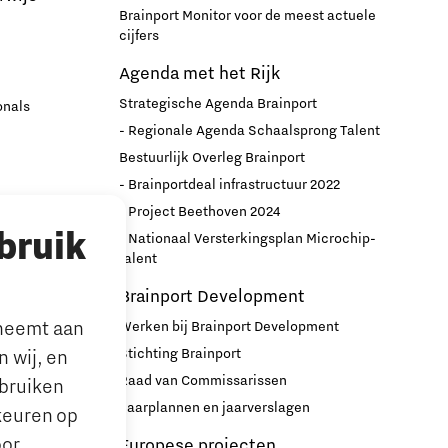
Brainport Monitor voor de meest actuele
cijfers
Agenda met het Rijk
Strategische Agenda Brainport
onals
- Regionale Agenda Schaalsprong Talent
Bestuurlijk Overleg Brainport
- Brainportdeal infrastructuur 2022
nport
- Project Beethoven 2024
bruik
- Nationaal Versterkingsplan Microchip-
r
talent
Brainport Development
lneemt aan
Werken bij Brainport Development
Stichting Brainport
 wij, en
Raad van Commissarissen
ebruiken
le’ ouders
Jaarplannen en jaarverslagen
keuren op
oor
Europese projecten