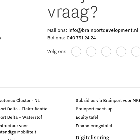
vraag?
e
Mail ons:
info@brainportdevelopment.nl
n
Bel ons:
040 751 24 24
Volg ons
etence Cluster - NL
Subsidies via Brainport voor MK
rt Delta - Elektrificatie
Brainport meet-up
ort Delta – Waterstof
Equity tafel
astructuur voor
Financieringstafel
endige Mobiliteit
Digitalisering