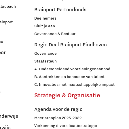
datacoach
Brainport Partnerfonds
Deelnemers
ainport
Sluit je aan
Governance & Bestuur
io
Regio Deal Brainport Eindhoven
oor
Governance
Staatssteun
A. Onderscheidend voorzieningenaanbod
B. Aantrekken en behouden van talent
C. Innovaties met maatschappelijke impact
s
Strategie & Organisatie
Agenda voor de regio
nderwijs
Meerjarenplan 2025-2032
Verkenning diversificatiestrategie
rwijs