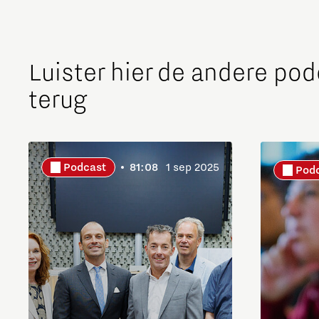
The Gate voor tech startups
Hoe bescherm ik mijn idee?
Luister hier de andere po
Brainport Networking Financials
terug
Integrated Photonics
Podcast
81:08
1 sep 2025
Pod