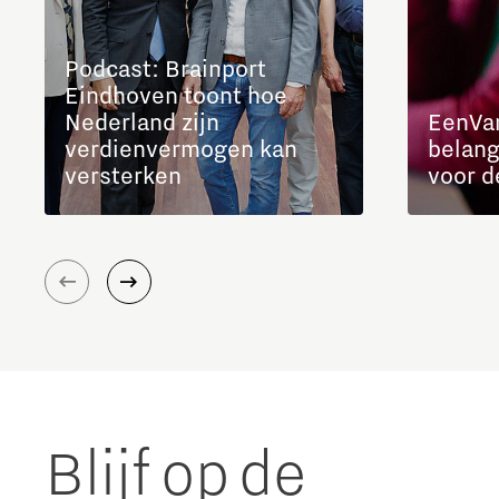
Podcast: Brainport
Eindhoven toont hoe
Nederland zijn
EenVa
verdienvermogen kan
belang
versterken
voor d
Blijf op de