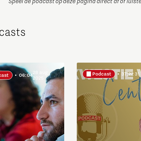
Speel de podcast op deze pagina direct af of luiste
dcasts
Micro and nano electronics
28 aug
Podcast
37:22
31
cast
06:04
2025