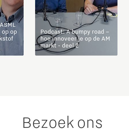
r ASML
 op op
Podcast: A bumpy road –
kstof
hoe innoveer je op de AM
markt - deel 2
Bezoek ons