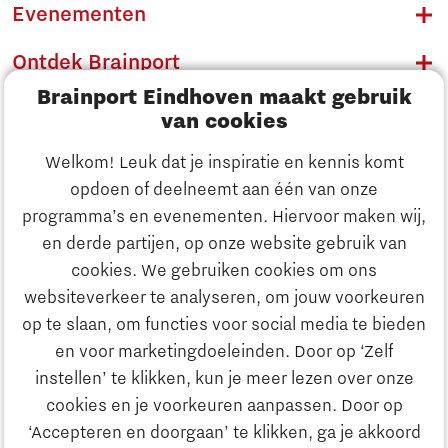
Evenementen
Ontdek Brainport
Brainport Eindhoven maakt gebruik
Innovatie
van cookies
Ondernemen
Welkom! Leuk dat je inspiratie en kennis komt
opdoen of deelneemt aan één van onze
Onderwijs
programma’s en evenementen. Hiervoor maken wij,
Ontdek Brainport
en derde partijen, op onze website gebruik van
Maatschappelijk
cookies. We gebruiken cookies om ons
Innovatie
websiteverkeer te analyseren, om jouw voorkeuren
Strategie & Organisatie
op te slaan, om functies voor social media te bieden
Zoeken
en voor marketingdoeleinden. Door op ‘Zelf
Ondernemen
instellen’ te klikken, kun je meer lezen over onze
Contact
cookies en je voorkeuren aanpassen. Door op
‘Accepteren en doorgaan’ te klikken, ga je akkoord
Onderwijs
Naar internationale website