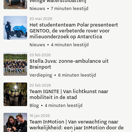
veilige waterstofbatterij
Nieuws
7 minuten leestijd
20 mei 2026
Het studententeam Polar presenteert
GENTOO, de verbeterde rover voor
milieuonderzoek op Antarctica
Nieuws
4 minuten leestijd
23 feb 2026
Stella Juva: zonne-ambulance uit
Brainport
Verdieping
6 minuten leestijd
20 feb 2026
Team IGNITE | Van lichtkunst naar
mobiliteit in de stad
Blog
4 minuten leestijd
16 jan 2026
Team InMotion | Van verwachting naar
werkelijkheid: een jaar InMotion door de