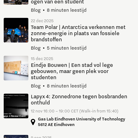
ogen van een student
Blog
8 minuten leestijd
22 dec 2025
Team Polar | Antarctica verkennen met
zonne-energie in plaats van fossiele
brandstoffen
Blog
5 minuten leestijd
15 dec 2025
Eindje Bouwen | Een stad vol lege
gebouwen, maar geen plek voor
studenten
Blog
8 minuten leestijd
Lapyx 4: Zonnedrone tegen bosbranden
onthuld
12 nov 16:00 – 19:00 CET (Walk-in from 15:40)
Gas Lab Eindhoven University of Technology
5612 AE Eindhoven