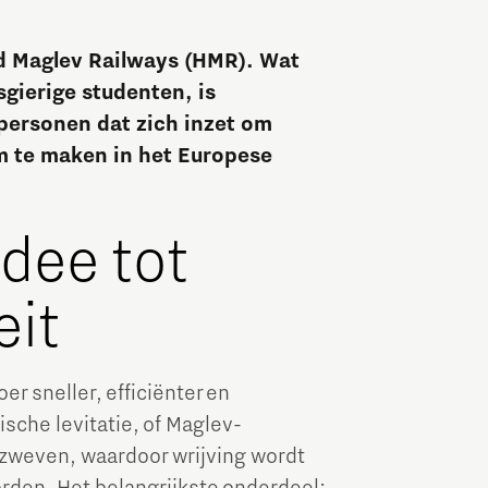
Brainport Industries Campus
id Maglev Railways (HMR). Wat
High Tech Campus Eindhoven
gierige studenten, is
Strijp District
personen dat zich inzet om
m te maken in het Europese
TU/e Campus
Food
dee tot
Next Tech Food Factories
eit
r sneller, efficiënter en
sche levitatie, of Maglev-
 zweven, waardoor wrijving wordt