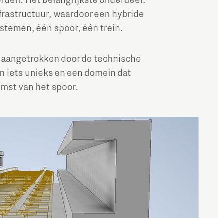
den. Het belangrijkste onderdeel:
rastructuur, waardoor een hybride
stemen, één spoor, één trein.
n aangetrokken door de technische
n iets unieks en een domein dat
omst van het spoor.