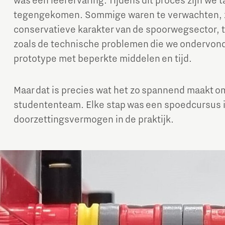
was een leerervaring. Tijdens dit proces zijn we 
tegengekomen. Sommige waren te verwachten, z
conservatieve karakter van de spoorwegsector, t
zoals de technische problemen die we ondervond
prototype met beperkte middelen en tijd.
Maar dat is precies wat het zo spannend maakt o
studententeam. Elke stap was een spoedcursus in 
doorzettingsvermogen in de praktijk.