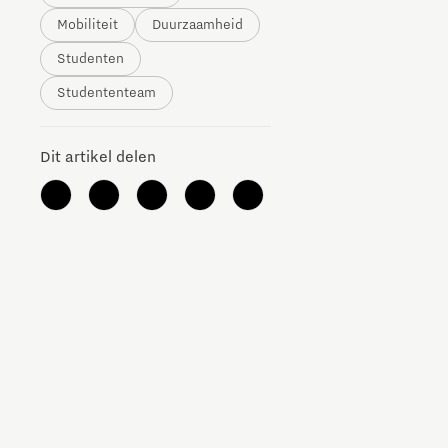
Mobiliteit
Duurzaamheid
The Gate voor tech startups
Studenten
Hoe bescherm ik mijn idee?
Studententeam
Brainport Networking Financials
Dit artikel delen
Integrated Photonics