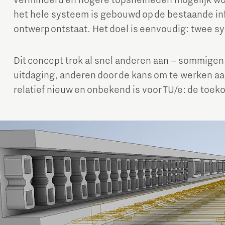
verminderd en hogere topsnelheden mogelijk wor
het hele systeem is gebouwd op de bestaande inf
ontwerp ontstaat. Het doel is eenvoudig: twee sy
Dit concept trok al snel anderen aan – sommige
uitdaging, anderen door de kans om te werken aa
relatief nieuw en onbekend is voor TU/e: de toek