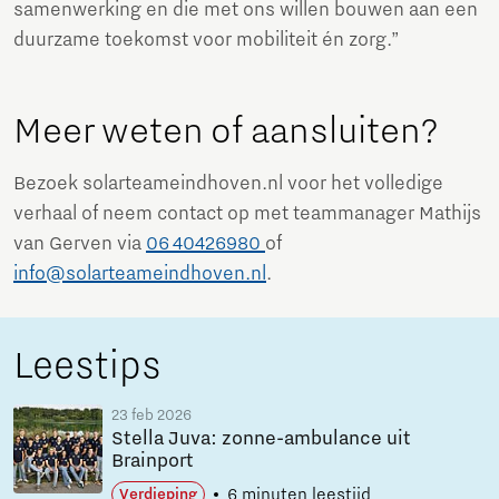
samenwerking en die met ons willen bouwen aan een
duurzame toekomst voor mobiliteit én zorg.”
Meer weten of aansluiten?
Bezoek solarteameindhoven.nl voor het volledige
verhaal of neem contact op met teammanager Mathijs
van Gerven via
06 40426980
of
info@solarteameindhoven.nl
.
Leestips
23 feb 2026
Stella Juva: zonne-ambulance uit
Brainport
6 minuten leestijd
Verdieping