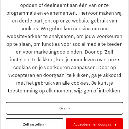
opdoen of deelneemt aan één van onze
Onderwijs
programma’s en evenementen. Hiervoor maken wij,
Ontdek Brainport
en derde partijen, op onze website gebruik van
Maatschappelijk
cookies. We gebruiken cookies om ons
Innovatie
websiteverkeer te analyseren, om jouw voorkeuren
Strategie & Organisatie
op te slaan, om functies voor social media te bieden
Zoeken
en voor marketingdoeleinden. Door op ‘Zelf
Ondernemen
instellen’ te klikken, kun je meer lezen over onze
Contact
cookies en je voorkeuren aanpassen. Door op
‘Accepteren en doorgaan’ te klikken, ga je akkoord
Onderwijs
Naar internationale website
met het gebruik van alle cookies. Je kunt je
toestemming op elk moment wijzigen of intrekken.
Maatschappelijk
Disclaimer
Over
Strategie & Organisatie
Privacyverklaring
Zelf instellen
Accepteren en doorgaan