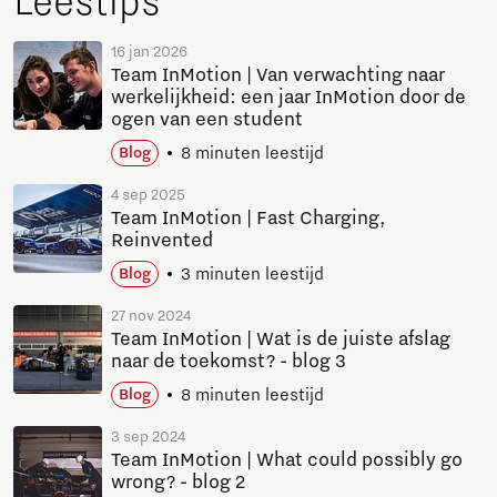
Leestips
16 jan 2026
Team InMotion | Van verwachting naar
werkelijkheid: een jaar InMotion door de
ogen van een student
8 minuten leestijd
Blog
4 sep 2025
Team InMotion | Fast Charging,
Reinvented
3 minuten leestijd
Blog
27 nov 2024
Team InMotion | Wat is de juiste afslag
naar de toekomst? - blog 3
8 minuten leestijd
Blog
3 sep 2024
Team InMotion | What could possibly go
wrong? - blog 2