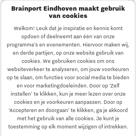
Brainport Eindhoven maakt gebruik
Innovatie
van cookies
Ondernemen
Welkom! Leuk dat je inspiratie en kennis komt
opdoen of deelneemt aan één van onze
Onderwijs
programma’s en evenementen. Hiervoor maken wij,
Ontdek Brainport
en derde partijen, op onze website gebruik van
Maatschappelijk
cookies. We gebruiken cookies om ons
Innovatie
websiteverkeer te analyseren, om jouw voorkeuren
Strategie & Organisatie
op te slaan, om functies voor social media te bieden
Zoeken
en voor marketingdoeleinden. Door op ‘Zelf
Ondernemen
instellen’ te klikken, kun je meer lezen over onze
Contact
cookies en je voorkeuren aanpassen. Door op
‘Accepteren en doorgaan’ te klikken, ga je akkoord
Onderwijs
Naar internationale website
met het gebruik van alle cookies. Je kunt je
toestemming op elk moment wijzigen of intrekken.
Maatschappelijk