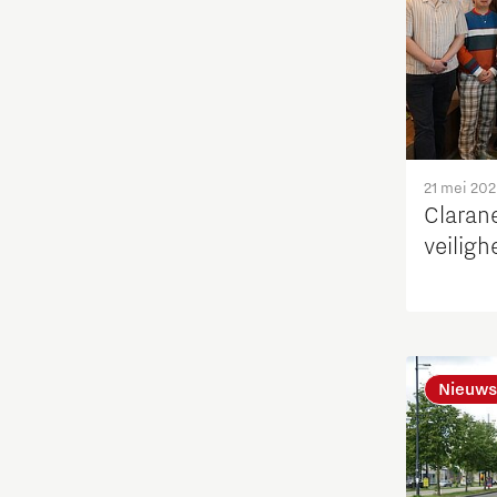
Maatschappelijk
Medische Technologie
Micro- en nano-elektronica
21 mei 20
Clarane
Mobiliteit
veiligh
Netcongestie
Ondernemen
Nieuws
Onderwijs
Ontdek Brainport