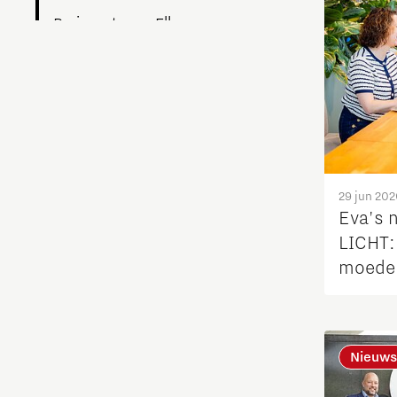
Brainport voor Elkaar
Charging Energy Hubs
Circulariteit
Defence & Space
29 jun 202
Eva's n
Design
LICHT: 
moeder
Duurzaamheid
Energie
Nieuws
Food