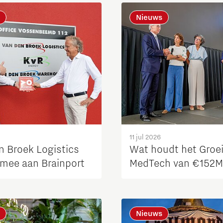
Nieuws
Micro and nano electronics
11 jul 2026
n Broek Logistics
Wat houdt het Groe
mee aan Brainport
MedTech van €152M
Nieuws