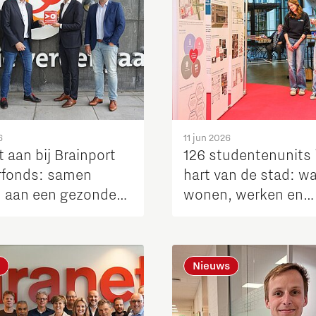
6
11 jun 2026
t aan bij Brainport
126 studentenunits 
rfonds: samen
hart van de stad: w
 aan een gezonde
wonen, werken en
ontmoeten samen
Nieuws