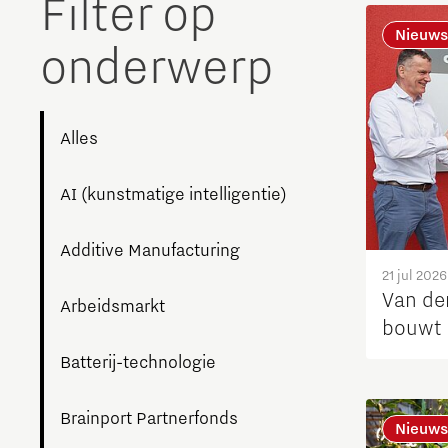
Filter op
The Gate voor tech startups
Nieuws
onderwerp
Hoe bescherm ik mijn idee?
Brainport Networking Financials
Alles
AI (kunstmatige intelligentie)
Integrated Photonics
Additive Manufacturing
21 jul 2026
Van de
Arbeidsmarkt
bouwt 
Batterij-technologie
Brainport Partnerfonds
Nieuws