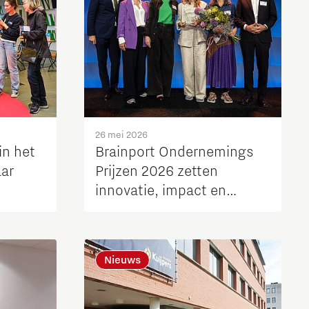
26 mei 2026
in het
Brainport Ondernemings
aar
Prijzen 2026 zetten
innovatie, impact en
komen
ondernemerschap in de
spotlight
Nieuws