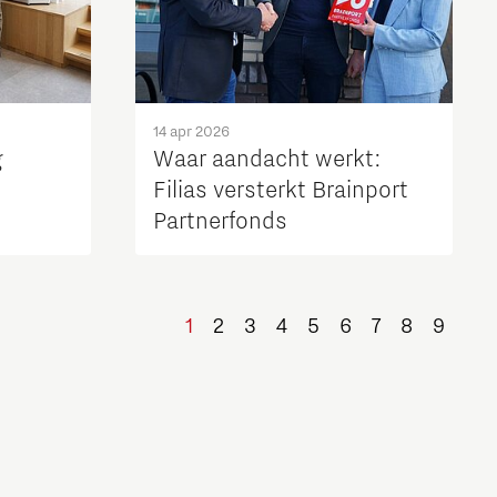
14 apr 2026
g
Waar aandacht werkt:
Filias versterkt Brainport
Partnerfonds
1
2
3
4
5
6
7
8
9