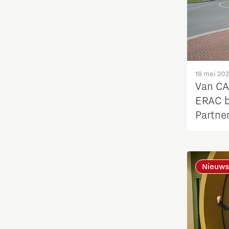
Opschaling energie-innovatie
en producten
PSV partnership
18 mei 20
Quantum Computing
Van CA
ERAC b
Regio Deal Brainport Eindhoven
Partne
Samenwerken
Nieuws
Semiconductor
Startups
Strategie & Organisatie