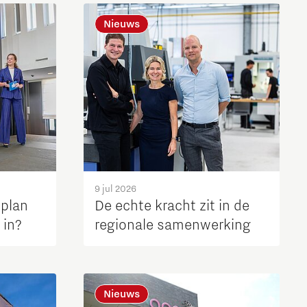
Brainport Industries Campus
Nieuws
High Tech Campus Eindhoven
Strijp District
TU/e Campus
Food
Next Tech Food Factories
9 jul 2026
iplan
De echte kracht zit in de
 in?
regionale samenwerking
Nieuws