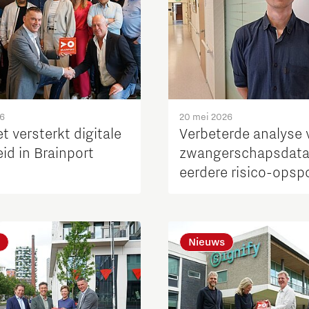
26
20 mei 2026
t versterkt digitale
Verbeterde analyse 
eid in Brainport
zwangerschapsdata
eerdere risico-opsp
mogelijk
Nieuws