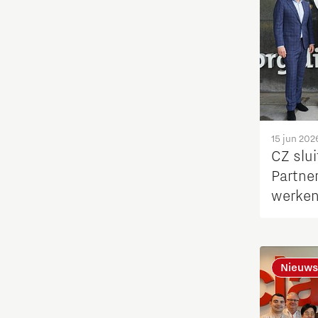
Fotonica
Huisvesting
Industrie
Innovatie
15 jun 202
CZ slui
Partne
Internationaal talent
werken
regio
Internationalisering Onderwijs
Inwoners
Nieuws
Leren