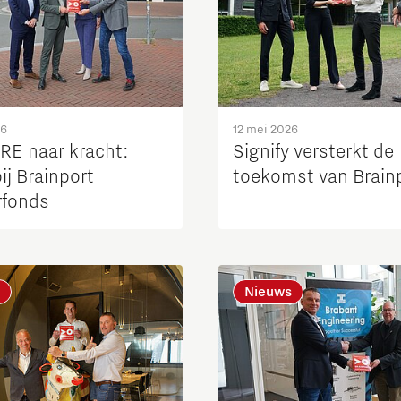
26
12 mei 2026
RE naar kracht:
Signify versterkt de
ij Brainport
toekomst van Brain
rfonds
Nieuws