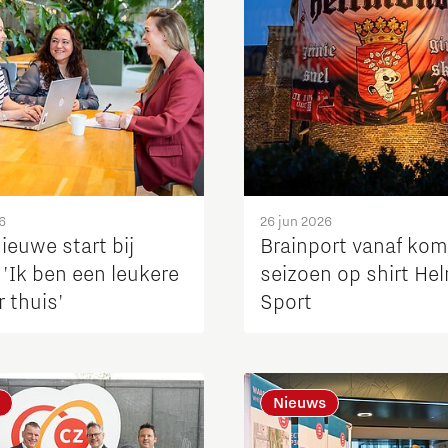
6
26 jun 2026
ieuwe start bij
Brainport vanaf ko
'Ik ben een leukere
seizoen op shirt H
 thuis'
Sport
Nieuws