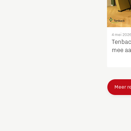
Studenten
Studententeam
4 mei 202
Tenbac
Systems engineering
mee aa
Technologie
Technologiepromotie
Meer r
Waterstoftransitie
Werken