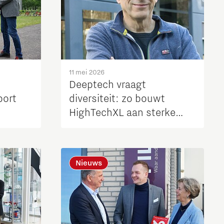
11 mei 2026
Deeptech vraagt
port
diversiteit: zo bouwt
HighTechXL aan sterke
teams
Nieuws