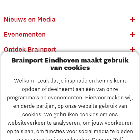
Nieuws en Media
Evenementen
Ontdek Brainport
Brainport Eindhoven maakt gebruik
Innovatie
van cookies
Ondernemen
Welkom! Leuk dat je inspiratie en kennis komt
opdoen of deelneemt aan één van onze
Onderwijs
programma’s en evenementen. Hiervoor maken wij,
Ontdek Brainport
en derde partijen, op onze website gebruik van
Maatschappelijk
cookies. We gebruiken cookies om ons
Innovatie
websiteverkeer te analyseren, om jouw voorkeuren
Strategie & Organisatie
op te slaan, om functies voor social media te bieden
Zoeken