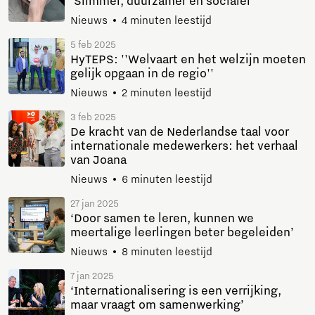
‘Slimmer, duurzamer én socialer’
Nieuws
4 minuten leestijd
5 feb 2025
HyTEPS: ''Welvaart en het welzijn moeten
gelijk opgaan in de regio''
Nieuws
2 minuten leestijd
3 feb 2025
De kracht van de Nederlandse taal voor
internationale medewerkers: het verhaal
van Joana
Nieuws
6 minuten leestijd
27 jan 2025
‘Door samen te leren, kunnen we
meertalige leerlingen beter begeleiden’
Nieuws
8 minuten leestijd
7 jan 2025
‘Internationalisering is een verrijking,
maar vraagt om samenwerking’