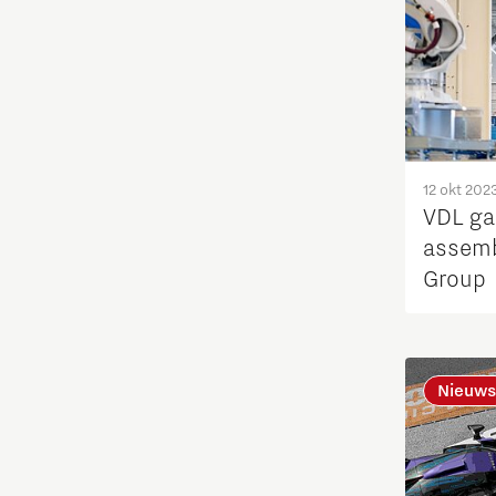
Opschaling energie-innovatie
en producten
PSV partnership
Quantum Computing
12 okt 202
VDL ga
Regio Deal Brainport Eindhoven
assemb
Group
Samenwerken
Semiconductor
Nieuws
Startups
Strategie & Organisatie