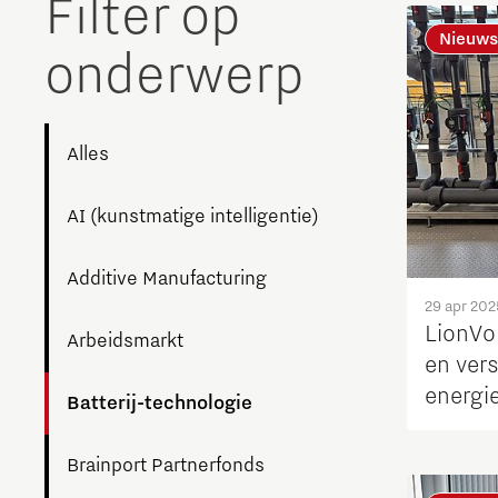
Filter op
The Gate voor tech startups
Nieuws
onderwerp
Hoe bescherm ik mijn idee?
Brainport Networking Financials
Alles
AI (kunstmatige intelligentie)
Integrated Photonics
Additive Manufacturing
29 apr 202
LionVo
Arbeidsmarkt
en ver
energie
Batterij-technologie
Brainport Partnerfonds