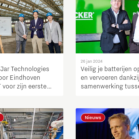
26 jan 2024
Jar Technologies
Veilig je batterijen 
voor Eindhoven
en vervoeren dankzi
T voor zijn eerste
samenwerking tuss
abriek
Staalservice, Berlin
Packaging Dangero
Goods en Lithium S
Nieuws
Solutions