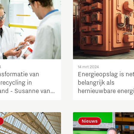
4
14 mrt 2024
nsformatie van
Energieopslag is ne
jrecycling in
belangrijk als
and - Susanne van
hernieuwbare energi
m, TNO
Maar hoe slaan we 
energie dan op?
Nieuws