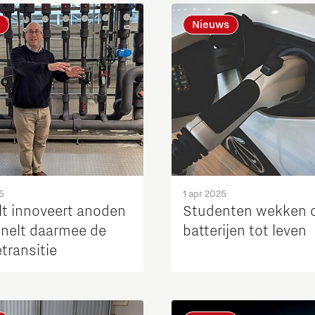
Nieuws
Micro and nano electronics
5
1 apr 2025
lt innoveert anoden
Studenten wekken 
snelt daarmee de
batterijen tot leven
transitie