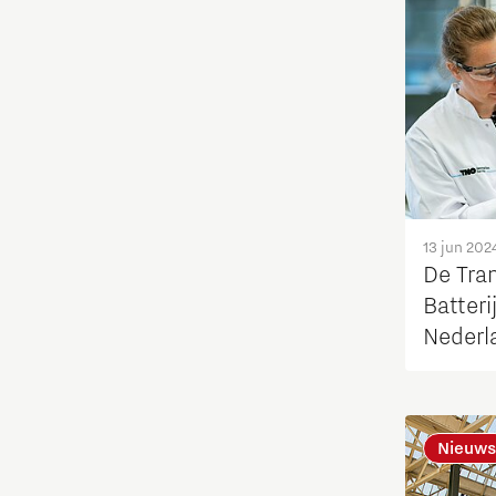
Fotonica
Huisvesting
Industrie
Innovatie
13 jun 202
De Tra
Internationaal talent
Batteri
Nederl
Internationalisering Onderwijs
Berku
Inwoners
Nieuws
Leren