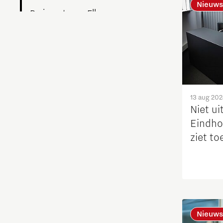
Nieuws
Brainport voor Elkaar
Charging Energy Hubs
Circulariteit
Defence & Space
13 aug 202
Niet ui
Eindho
Design
ziet t
thuisba
Duurzaamheid
Energie
Food
Nieuws