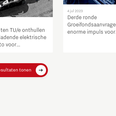
4 jul 2023
Derde ronde
Groeifondsaanvrage
ten TU/e onthullen
enorme impuls voor
ladende elektrische
energietransitie
to voor
fstandsraces ter
esultaten tonen