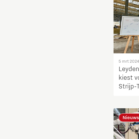
Maatschappelijk
Medische Technologie
Micro- en nano-elektronica
Mobiliteit
5 mrt 2024
Leyden
kiest 
Netcongestie
Strijp-
anodef
Ondernemen
Onderwijs
Nieuws
Ontdek Brainport