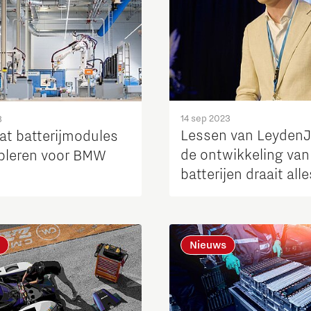
14 sep 2023
3
Lessen van LeydenJa
at batterijmodules
de ontwikkeling van
leren voor BMW
batterijen draait all
de oplaadcycli
Nieuws