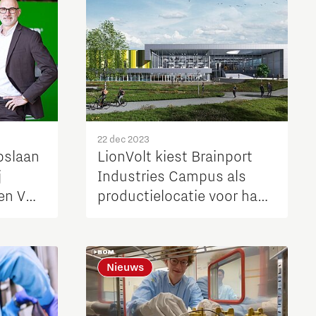
22 dec 2023
opslaan
LionVolt kiest Brainport
j
Industries Campus als
en VDL
productielocatie voor haar
solid-state batterijen
us
afety
Nieuws