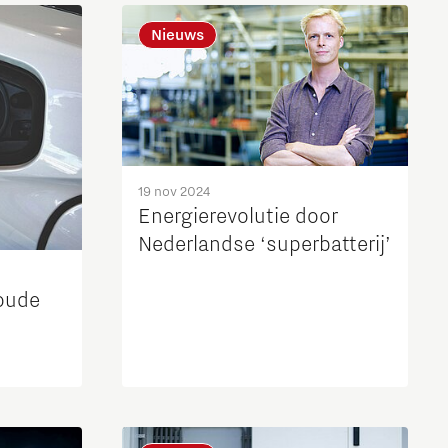
Brainport Industries Campus
Nieuws
High Tech Campus Eindhoven
Strijp District
TU/e Campus
19 nov 2024
Food
Energierevolutie door
Nederlandse ‘superbatterij’
Next Tech Food Factories
oude