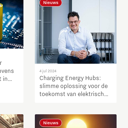
Nieuws
r
hovens
4 jul 2024
Charging Energy Hubs:
t in
slimme oplossing voor de
toekomst van elektrisch
vrachtvervoer
Nieuws