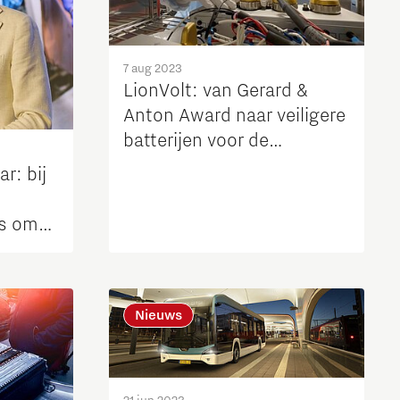
7 aug 2023
LionVolt: van Gerard &
Anton Award naar veiligere
batterijen voor de
complete auto-industrie?
r: bij
es om
Nieuws