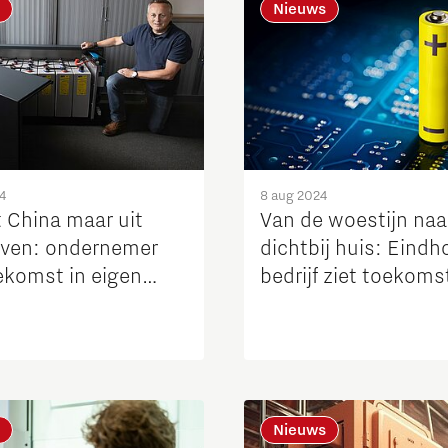
Nieuws
4
8 aug 2024
t China maar uit
Van de woestijn naa
ven: ondernemer
dichtbij huis: Eind
oekomst in eigen
bedrijf ziet toekoms
tterij
eigen thuisbatterij
Nieuws