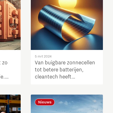
5 mrt 2024
t zo
Van buigbare zonnecellen
tot betere batterijen,
e.
cleantech heeft
onze
bondgenoot in thin films
Nieuws