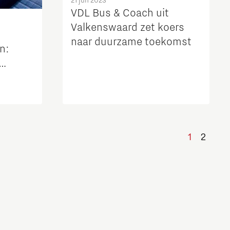
21 jun 2023
VDL Bus & Coach uit
Valkenswaard zet koers
naar duurzame toekomst
n:
1
2