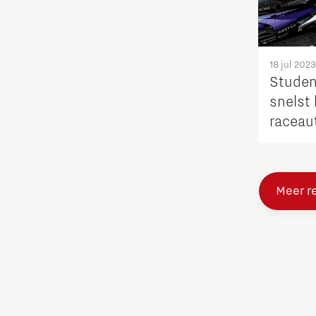
Studenten
18 jul 2023
Studententeam
Studen
snelst 
Systems engineering
raceau
langea
Technologie
wereld
Meer r
Technologiepromotie
Waterstoftransitie
Werken