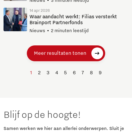
Nieuws
3 minuten leestijd
14 apr 2026
Waar aandacht werkt: Filias versterkt
Brainport Partnerfonds
Nieuws
2 minuten leestijd
Meer resultaten tonen
1
2
3
4
5
6
7
8
9
Blijf op de hoogte!
Samen werken we hier aan allerlei onderwerpen. Sluit je