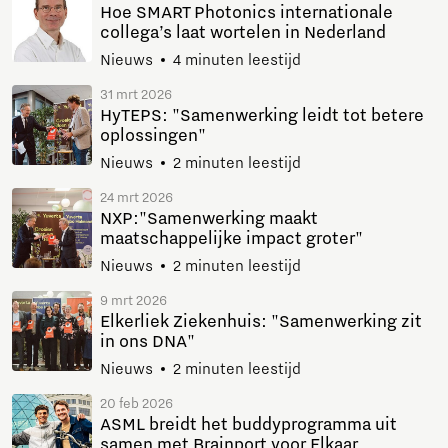
Hoe SMART Photonics internationale
collega’s laat wortelen in Nederland
Nieuws
4 minuten leestijd
31 mrt 2026
HyTEPS: "Samenwerking leidt tot betere
oplossingen"
Nieuws
2 minuten leestijd
24 mrt 2026
NXP:"Samenwerking maakt
maatschappelijke impact groter"
Nieuws
2 minuten leestijd
9 mrt 2026
Elkerliek Ziekenhuis: "Samenwerking zit
in ons DNA"
Nieuws
2 minuten leestijd
20 feb 2026
ASML breidt het buddyprogramma uit
samen met Brainport voor Elkaar