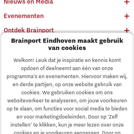
Nieuws en Media
Evenementen
Ontdek Brainport
Brainport Eindhoven maakt gebruik
Innovatie
van cookies
Ondernemen
Welkom! Leuk dat je inspiratie en kennis komt
opdoen of deelneemt aan één van onze
Onderwijs
programma’s en evenementen. Hiervoor maken wij,
Ontdek Brainport
en derde partijen, op onze website gebruik van
Maatschappelijk
cookies. We gebruiken cookies om ons
Innovatie
websiteverkeer te analyseren, om jouw voorkeuren
Strategie & Organisatie
op te slaan, om functies voor social media te bieden
Zoeken
en voor marketingdoeleinden. Door op ‘Zelf
Ondernemen
instellen’ te klikken, kun je meer lezen over onze
Contact
cookies en je voorkeuren aanpassen. Door op