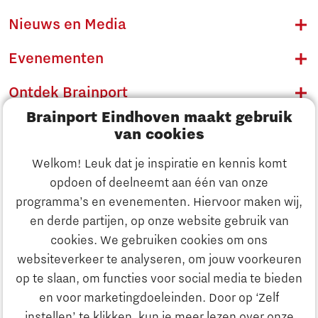
Nieuws en Media
Evenementen
Ontdek Brainport
Brainport Eindhoven maakt gebruik
Innovatie
van cookies
Ondernemen
Welkom! Leuk dat je inspiratie en kennis komt
opdoen of deelneemt aan één van onze
Onderwijs
programma’s en evenementen. Hiervoor maken wij,
Ontdek Brainport
en derde partijen, op onze website gebruik van
Maatschappelijk
cookies. We gebruiken cookies om ons
Innovatie
websiteverkeer te analyseren, om jouw voorkeuren
Strategie & Organisatie
op te slaan, om functies voor social media te bieden
Zoeken
en voor marketingdoeleinden. Door op ‘Zelf
Ondernemen
instellen’ te klikken, kun je meer lezen over onze