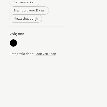
Samenwerken
The Gate voor tech startups
Brainport voor Elkaar
Hoe bescherm ik mijn idee?
Maatschappelijk
Brainport Networking Financials
Volg ons
Integrated Photonics
Fotografie door:
Leon van Loon