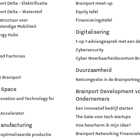
rt Delta - Elektrificatie
Brainport meet-up
ort Delta – Waterstof
Equity tafel
astructuur voor
Financieringstafel
endige Mobiliteit
Digitalisering
ergy Hubs
1-op-1 adviesgesprek met een 
Cybersecurity
od Factories
Cyber Weerbaarheidscentum Br
Duurzaamheid
 Brainport
Netcongestie in de Brainportreg
 Space
Brainport Development v
Ondernemers
novation and Technology for
Een innovatief bedrijf starten
Accelerator
The Gate voor tech startups
Manufacturing
Hoe bescherm ik mijn idee?
Brainport Networking Financial
eoptimaliseerde productie