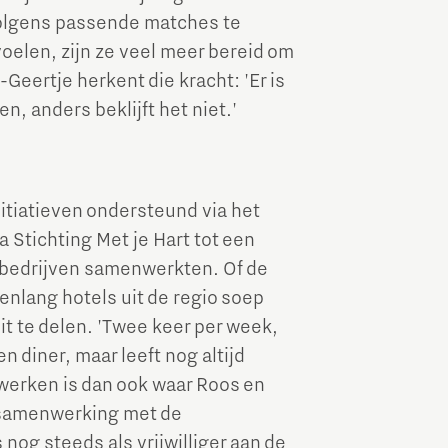
volgens passende matches te
elen, zijn ze veel meer bereid om
Geertje herkent die kracht: 'Er is
en, anders beklijft het niet.'
itiatieven ondersteund via het
 Stichting Met je Hart tot een
 bedrijven samenwerkten. Of de
renlang hotels uit de regio soep
it te delen. 'Twee keer per week,
 diner, maar leeft nog altijd
nwerken is dan ook waar Roos en
e samenwerking met de
nog steeds als vrijwilliger aan de