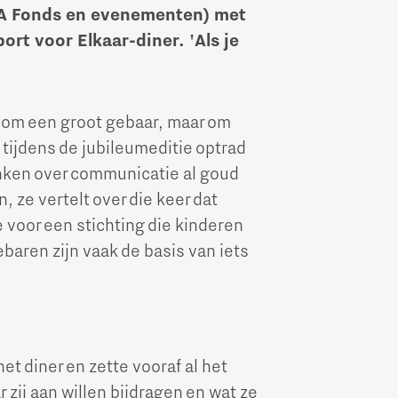
LA Fonds en evenementen) met
Brainport Industries Campus
rt voor Elkaar-diner. 'Als je
High Tech Campus Eindhoven
Strijp District
it om een groot gebaar, maar om
TU/e Campus
tijdens de jubileumeditie optrad
nken over communicatie al goud
Food
 ze vertelt over die keer dat
 voor een stichting die kinderen
Next Tech Food Factories
baren zijn vaak de basis van iets
het diner en zette vooraf al het
 zij aan willen bijdragen en wat ze