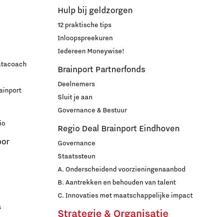
Hulp bij geldzorgen
12 praktische tips
Inloopspreekuren
Iedereen Moneywise!
datacoach
Brainport Partnerfonds
Deelnemers
ainport
Sluit je aan
Governance & Bestuur
io
Regio Deal Brainport Eindhoven
oor
Governance
Staatssteun
A. Onderscheidend voorzieningenaanbod
B. Aantrekken en behouden van talent
C. Innovaties met maatschappelijke impact
s
Strategie & Organisatie