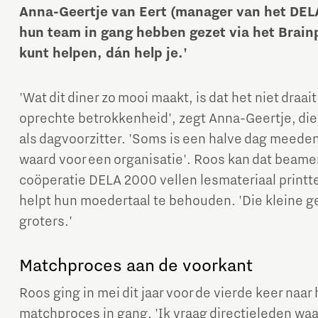
Anna-Geertje van Eert (manager van het DE
hun team in gang hebben gezet via het Brainpo
kunt helpen, dán help je.'
'Wat dit diner zo mooi maakt, is dat het niet draa
oprechte betrokkenheid', zegt Anna-Geertje, die 
als dagvoorzitter. 'Soms is een halve dag meede
Micro and nano electronics
waard voor een organisatie'. Roos kan dat beamen,
coöperatie DELA 2000 vellen lesmateriaal printte
helpt hun moedertaal te behouden. 'Die kleine ge
groters.'
Matchproces aan de voorkant
Roos ging in mei dit jaar voor de vierde keer naar 
matchproces in gang. 'Ik vraag directieleden waar