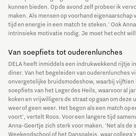
kunnen bieden. Op de avond zelf probeer ik ver
maken. Als mensen op voorhand eigenaarschap vo
tijd en energie in een match te steken.' Ook Anna-
intrinsieke motivatie nodig. Je moet het echt will
Van soepfiets tot ouderenlunches
DELA heeft inmiddels een indrukwekkend rijtje in
diner. Van het begeleiden van ouderenlunches via
onvergetelijke bruidsmodeshow, waarbij vijftien
soepfiets van het Leger des Heils, waarvoor al ja
koken en vrijwilligers de straat op gaan om deze u
weer of geen weer. Het begon als een match op een
voort', vertelt Roos. Voor een langere tijd same
Anna-Geertje zich sterk voor maken. 'Net als d
Weekendschool of het Danspaleis, waar collega's 