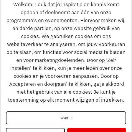
Ondernemen
Welkom! Leuk dat je inspiratie en kennis komt
opdoen of deelneemt aan één van onze
Onderwijs
programma’s en evenementen. Hiervoor maken wij,
Ontdek Brainport
en derde partijen, op onze website gebruik van
Maatschappelijk
cookies. We gebruiken cookies om ons
Innovatie
websiteverkeer te analyseren, om jouw voorkeuren
Strategie & Organisatie
op te slaan, om functies voor social media te bieden
Zoeken
en voor marketingdoeleinden. Door op ‘Zelf
Ondernemen
instellen’ te klikken, kun je meer lezen over onze
Contact
cookies en je voorkeuren aanpassen. Door op
‘Accepteren en doorgaan’ te klikken, ga je akkoord
Onderwijs
Naar internationale website
met het gebruik van alle cookies. Je kunt je
toestemming op elk moment wijzigen of intrekken.
Maatschappelijk
Disclaimer
Over
Strategie & Organisatie
Privacyverklaring