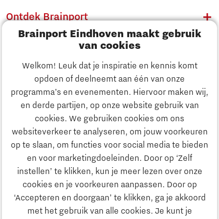
Ontdek Brainport
Brainport Eindhoven maakt gebruik
Innovatie
van cookies
Ondernemen
Welkom! Leuk dat je inspiratie en kennis komt
opdoen of deelneemt aan één van onze
Onderwijs
programma’s en evenementen. Hiervoor maken wij,
Ontdek Brainport
en derde partijen, op onze website gebruik van
Maatschappelijk
cookies. We gebruiken cookies om ons
Innovatie
websiteverkeer te analyseren, om jouw voorkeuren
Strategie & Organisatie
op te slaan, om functies voor social media te bieden
Zoeken
en voor marketingdoeleinden. Door op ‘Zelf
Ondernemen
instellen’ te klikken, kun je meer lezen over onze
Contact
cookies en je voorkeuren aanpassen. Door op
‘Accepteren en doorgaan’ te klikken, ga je akkoord
Onderwijs
Naar internationale website
met het gebruik van alle cookies. Je kunt je