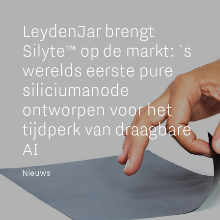
LeydenJar brengt
Silyte™ op de markt: 's
werelds eerste pure
siliciumanode
ontworpen voor het
tijdperk van draagbare
AI
Nieuws