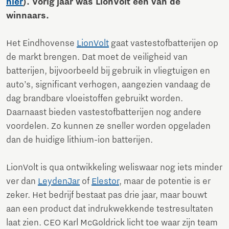
hier
). Vorig jaar was LionVolt een van de
winnaars.
Het Eindhovense
LionVolt
gaat vastestofbatterijen op
de markt brengen. Dat moet de veiligheid van
batterijen, bijvoorbeeld bij gebruik in vliegtuigen en
auto’s, significant verhogen, aangezien vandaag de
dag brandbare vloeistoffen gebruikt worden.
Daarnaast bieden vastestofbatterijen nog andere
voordelen. Zo kunnen ze sneller worden opgeladen
dan de huidige lithium-ion batterijen.
LionVolt is qua ontwikkeling weliswaar nog iets minder
ver dan
LeydenJar
of
Elestor
, maar de potentie is er
zeker. Het bedrijf bestaat pas drie jaar, maar bouwt
aan een product dat indrukwekkende testresultaten
laat zien. CEO Karl McGoldrick licht toe waar zijn team