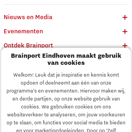
Nieuws en Media
Evenementen
Ontdek Brainport
Brainport Eindhoven maakt gebruik
Innovatie
van cookies
Ondernemen
Welkom! Leuk dat je inspiratie en kennis komt
opdoen of deelneemt aan één van onze
Onderwijs
programma’s en evenementen. Hiervoor maken wij,
Ontdek Brainport
en derde partijen, op onze website gebruik van
Maatschappelijk
cookies. We gebruiken cookies om ons
Innovatie
websiteverkeer te analyseren, om jouw voorkeuren
Strategie & Organisatie
op te slaan, om functies voor social media te bieden
Zoeken
en voor marketingdoeleinden. Door op ‘Zelf