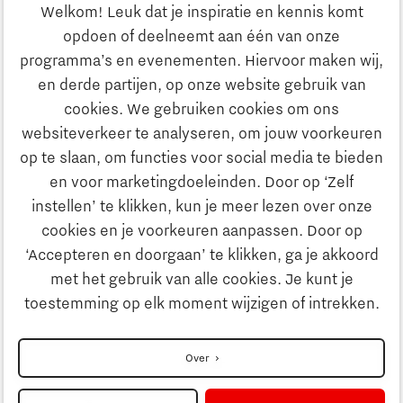
Ondernemen
Welkom! Leuk dat je inspiratie en kennis komt
opdoen of deelneemt aan één van onze
Onderwijs
programma’s en evenementen. Hiervoor maken wij,
Ontdek Brainport
en derde partijen, op onze website gebruik van
Maatschappelijk
cookies. We gebruiken cookies om ons
Innovatie
websiteverkeer te analyseren, om jouw voorkeuren
Strategie & Organisatie
op te slaan, om functies voor social media te bieden
Zoeken
en voor marketingdoeleinden. Door op ‘Zelf
Ondernemen
instellen’ te klikken, kun je meer lezen over onze
Contact
cookies en je voorkeuren aanpassen. Door op
‘Accepteren en doorgaan’ te klikken, ga je akkoord
Onderwijs
Naar internationale website
met het gebruik van alle cookies. Je kunt je
toestemming op elk moment wijzigen of intrekken.
Maatschappelijk
Disclaimer
Over
Strategie & Organisatie
Privacyverklaring