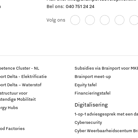
n
Bel ons:
040 751 24 24
Volg ons
etence Cluster - NL
Subsidies via Brainport voor MK
rt Delta - Elektrificatie
Brainport meet-up
ort Delta – Waterstof
Equity tafel
astructuur voor
Financieringstafel
endige Mobiliteit
Digitalisering
ergy Hubs
1-op-1 adviesgesprek met een 
Cybersecurity
od Factories
Cyber Weerbaarheidscentum Br