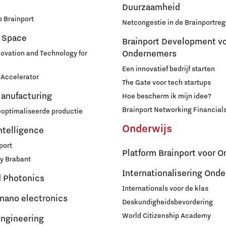
Duurzaamheid
 Brainport
Netcongestie in de Brainportreg
 Space
Brainport Development v
Ondernemers
novation and Technology for
Een innovatief bedrijf starten
Accelerator
The Gate voor tech startups
Manufacturing
Hoe bescherm ik mijn idee?
Brainport Networking Financial
eoptimaliseerde productie
Onderwijs
Intelligence
port
Platform Brainport voor O
y Brabant
Internationalisering Onde
d Photonics
Internationals voor de klas
 nano electronics
Deskundigheidsbevordering
World Citizenship Academy
ngineering