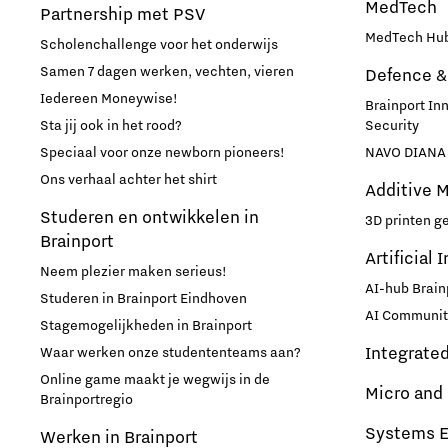
MedTech
Partnership met PSV
MedTech Hub
Scholenchallenge voor het onderwijs
Samen 7 dagen werken, vechten, vieren
Defence &
Iedereen Moneywise!
Brainport In
Sta jij ook in het rood?
Security
Speciaal voor onze newborn pioneers!
NAVO DIANA 
Ons verhaal achter het shirt
Additive 
Studeren en ontwikkelen in
3D printen g
Brainport
Artificial 
Neem plezier maken serieus!
AI-hub Brain
Studeren in Brainport Eindhoven
AI Communit
Stagemogelijkheden in Brainport
Integrate
Waar werken onze studententeams aan?
Online game maakt je wegwijs in de
Micro and
Brainportregio
Systems E
Werken in Brainport