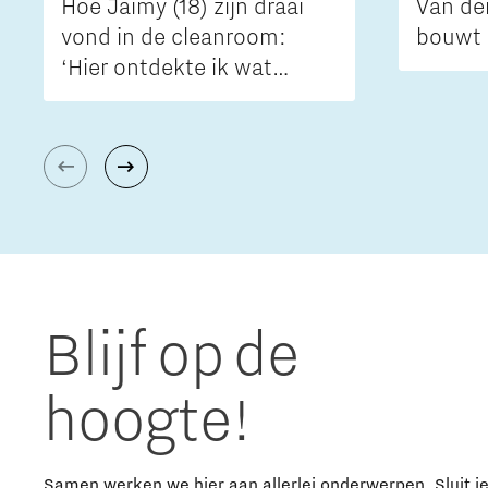
Hoe Jaimy (18) zijn draai
Van de
vond in de cleanroom:
bouwt 
‘Hier ontdekte ik wat
techniek écht is’
Blijf op de
hoogte!
Samen werken we hier aan allerlei onderwerpen. Sluit j