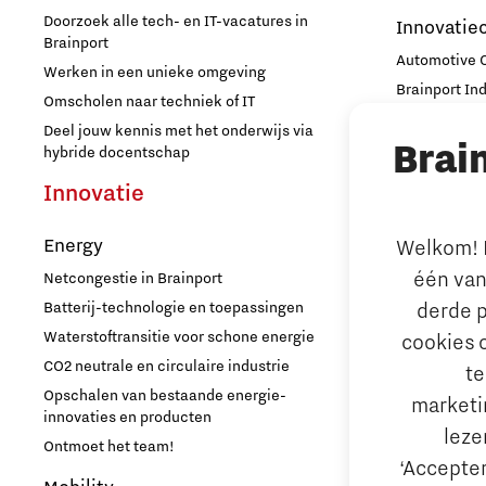
Doorzoek alle tech- en IT-vacatures in
Innovatie
Brainport
Automotive
Werken in een unieke omgeving
Brainport In
Omscholen naar techniek of IT
High Tech C
Deel jouw kennis met het onderwijs via
Brai
Strijp Distric
hybride docentschap
TU/e Campu
Innovatie
Ondern
Energy
Welkom! L
Arbeidsma
één van
Netcongestie in Brainport
Aantrekken e
Batterij-technologie en toepassingen
derde p
Internationa
Waterstoftransitie voor schone energie
cookies 
behouden
CO2 neutrale en circulaire industrie
te
Hoe werken d
Opschalen van bestaande energie-
marketin
Reskilling in
innovaties en producten
leze
Ontmoet het team!
Bedrijfsad
‘Accepter