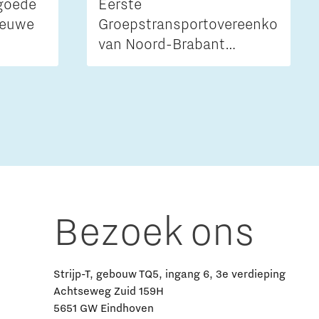
goede
Eerste
ieuwe
Groepstransportovereenkomst
van Noord-Brabant
markeert nieuwe stap in
aanpak netcongestie
Bezoek ons
Strijp-T, gebouw TQ5, ingang 6, 3e verdieping
Achtseweg Zuid 159H
5651 GW Eindhoven