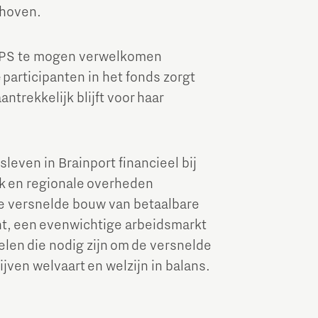
dhoven.
Brainport Industries Campus
High Tech Campus Eindhoven
TEPS te mogen verwelkomen
Strijp District
 participanten in het fonds zorgt
ntrekkelijk blijft voor haar
TU/e Campus
Food
leven in Brainport financieel bij
jk en regionale overheden
Next Tech Food Factories
de versnelde bouw van betaalbare
nt, een evenwichtige arbeidsmarkt
len die nodig zijn om de versnelde
ijven welvaart en welzijn in balans.