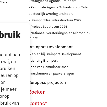
Strategische Agenda Brainport
onals
- Regionale Agenda Schaalsprong Talent
Bestuurlijk Overleg Brainport
- Brainportdeal infrastructuur 2022
nport
- Project Beethoven 2024
bruik
- Nationaal Versterkingsplan Microchip-
r
talent
Brainport Development
lneemt aan
Werken bij Brainport Development
Stichting Brainport
 wij, en
Raad van Commissarissen
ebruiken
le’ ouders
Jaarplannen en jaarverslagen
keuren op
oor
Europese projecten
n je meer
Zoeken
or op
ebruik van
Contact