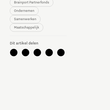
Brainport Partnerfonds
The Gate voor tech startups
Ondernemen
Hoe bescherm ik mijn idee?
Samenwerken
Maatschappelijk
Brainport Networking Financials
Dit artikel delen
Integrated Photonics