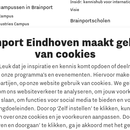
Insidr: kennishub voor internati
campussen in Brainport
Visie
 Campus
Brainportscholen
dustries Campus
ampus Eindhoven
Hybride Docenten in Brai
nport Eindhoven maakt ge
t
Publicaties Brainport voo
s
Onderwijs
van cookies
emen
De Pionier
euk dat je inspiratie en kennis komt opdoen of dee
Whitepapers & Onderzoeken
rkt
 onze programma’s en evenementen. Hiervoor maken
Nieuwsbrief
n behouden van talent
artijen, op onze website gebruik van cookies. We g
Insidr wijst ‘internationa
al talent aantrekken en
om ons websiteverkeer te analyseren, om jouw voor
de weg in onderwijsland
 slaan, om functies voor social media te bieden en v
e jobportals
Maatschappelijk
gdoeleinden. Door op ‘Zelf instellen’ te klikken, ku
 Brainport
n over onze cookies en je voorkeuren aanpassen. Do
Brainport voor Elkaar
vies
en en doorgaan’ te klikken, ga je akkoord met het g
Over Brainport voor Elkaar