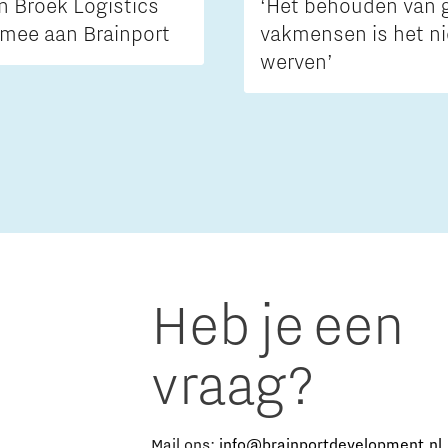
n Broek Logistics
‘Het behouden van 
mee aan Brainport
vakmensen is het n
werven’
Heb je een
vraag?
e
Mail ons:
info@brainportdevelopment.nl