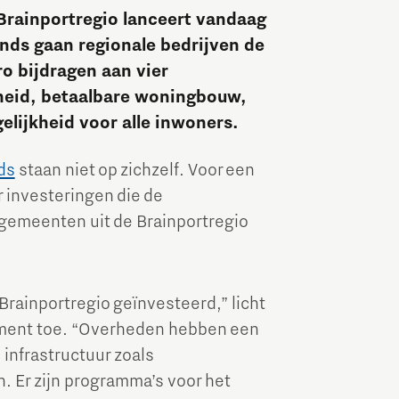
 Brainportregio lanceert vandaag
Brainport Industries Campus
onds gaan regionale bedrijven de
High Tech Campus Eindhoven
ro bijdragen aan vier
Strijp District
rheid, betaalbare woningbouw,
elijkheid voor alle inwoners.
TU/e Campus
ds
staan niet op zichzelf. Voor een
Food
r investeringen die de
 gemeenten uit de Brainportregio
Next Tech Food Factories
Brainportregio geïnvesteerd,” licht
pment toe. “Overheden hebben een
infrastructuur zoals
. Er zijn programma’s voor het