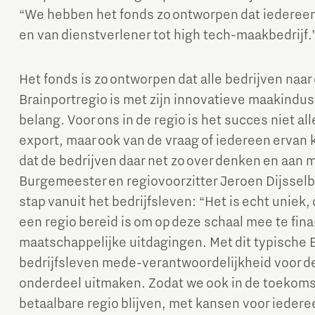
“We hebben het fonds zo ontworpen dat iedereen
en van dienstverlener tot high tech-maakbedrijf.
Het fonds is zo ontworpen dat alle bedrijven na
Brainportregio is met zijn innovatieve maakindust
belang. Voor ons in de regio is het succes niet al
export, maar ook van de vraag of iedereen ervan 
dat de bedrijven daar net zo over denken en aan 
Burgemeester en regiovoorzitter Jeroen Dijsselbl
stap vanuit het bedrijfsleven: “Het is echt uniek, 
een regio bereid is om op deze schaal mee te fin
maatschappelijke uitdagingen. Met dit typische B
bedrijfsleven mede-verantwoordelijkheid voor d
onderdeel uitmaken. Zodat we ook in de toekomst
betaalbare regio blijven, met kansen voor iedere