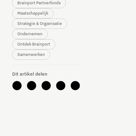
Brainport Partnerfonds
The Gate voor tech startups
Maatschappelijk
Hoe bescherm ik mijn idee?
Strategie & Organisatie
Ondernemen
Brainport Networking Financials
Ontdek Brainport
Samenwerken
Integrated Photonics
Dit artikel delen