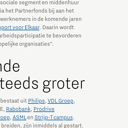
 sociale segment en middenhuur
a het Partnerfonds bij aan het
 werknemers in de komende jaren
nport voor Elkaar
. Daarin wordt
arbeidsparticipatie te bevorderen
pelijke organisaties”.
nde
teeds groter
 bestaat uit
Philips
,
VDL Groep
,
AE,
Rabobank
,
Prodrive
roep
,
ASML
en
Strijp-T campus
.
reiden, zijn inmiddels al gestart.