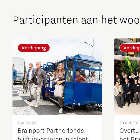
Participanten aan het woo
Verdieping
Verdie
2 jul 2026
28 okt 202
Brainport Partnerfonds
Overtu
blijft investeren in talent,
het Br