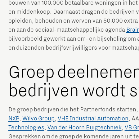
bouwen van 100.000 betaalbare woningen in het
en middenkoop. Daarnaast dragen de bedrijven vi
opleiden, behouden en werven van 50.000 extra
en aan de sociaal-maatschappelijke agenda
Brai
bijvoorbeeld gewerkt aan om- en bijscholing om 
en duizenden bedrijfsvrijwilligers voor maatschap
Groep deelneme
bedrijven wordt s
De groep bedrijven die het Partnerfonds starten,
NXP
,
Wilvo Group
,
VHE Industrial Automation
, A
Technologies
,
Van der Hoorn Buigtechniek
,
VB G
Gesprekken om de groep de komende jaren uit te b