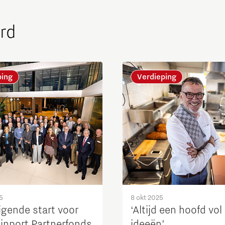
rd
ping
Verdieping
5
8 okt 2025
igende start voor
‘Altijd een hoofd vol
ainport Partnerfonds
ideeën’