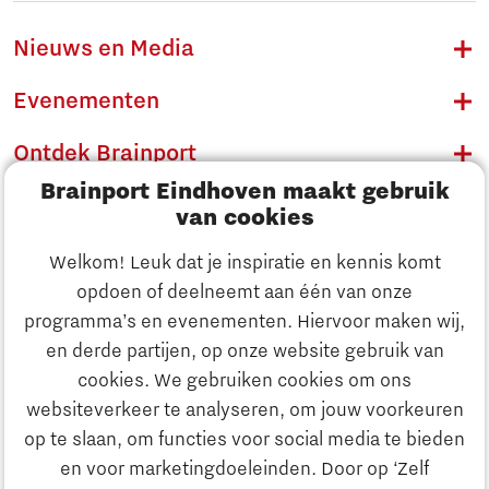
Nieuws en Media
Evenementen
Ontdek Brainport
Brainport Eindhoven maakt gebruik
Innovatie
van cookies
Ondernemen
Welkom! Leuk dat je inspiratie en kennis komt
opdoen of deelneemt aan één van onze
Onderwijs
programma’s en evenementen. Hiervoor maken wij,
Ontdek Brainport
en derde partijen, op onze website gebruik van
Maatschappelijk
cookies. We gebruiken cookies om ons
Innovatie
websiteverkeer te analyseren, om jouw voorkeuren
Strategie & Organisatie
op te slaan, om functies voor social media te bieden
Zoeken
en voor marketingdoeleinden. Door op ‘Zelf