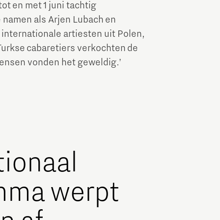
ot en met 1 juni tachtig
e namen als Arjen Lubach en
internationale artiesten uit Polen,
 Turkse cabaretiers verkochten de
 mensen vonden het geweldig.’
tionaal
mma werpt