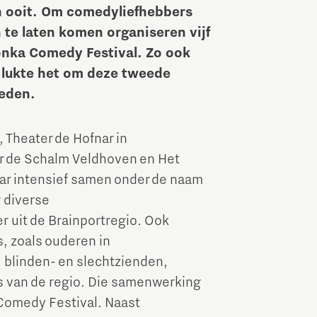
n ooit. Om comedyliefhebbers
Brainport Industries Campus
te laten komen organiseren vijf
High Tech Campus Eindhoven
Wonka Comedy Festival. Zo ook
Strijp District
n lukte het om deze tweede
reden.
TU/e Campus
 Theater de Hofnar in
Food
er de Schalm Veldhoven en Het
ar intensief samen onder de naam
Next Tech Food Factories
 diverse
r uit de Brainportregio. Ook
s, zoals ouderen in
 blinden- en slechtzienden,
s van de regio. Die samenwerking
 Comedy Festival. Naast