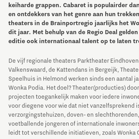
keiharde grappen. Cabaret is populairder da
en ontdekkers van het genre aan hun trekken 
theaters in de Brainportregio jaarlijks het 
dit jaar. Met behulp van de Regio Deal gelde
editie ook internationaal talent op te laten t
De vijf regionale theaters Parktheater Eindhoven,
Micro and nano electronics
Valkenswaard, de Kattendans in Bergeijk, Theat
Speelhuis in Helmond werken sinds een aantal ja
Wonka Podia. Het doel? Theater(producties) door
projecten toegankelijk maken voor iedere inwone
voor diegene voor wie dat niet vanzelfsprekend i
verzorgingstehuizen, doven- en slechthorenden,
voetballende jongeren of internationale inwoner
leidt tot verschillende initiatieven, zoals Wonka