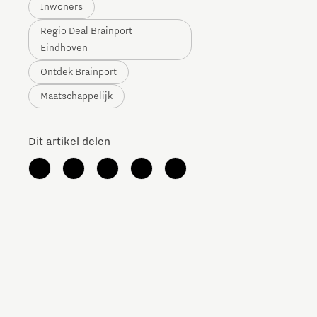
Inwoners
The Gate voor tech startups
Regio Deal Brainport
Eindhoven
Hoe bescherm ik mijn idee?
Ontdek Brainport
Brainport Networking Financials
Maatschappelijk
Dit artikel delen
Integrated Photonics