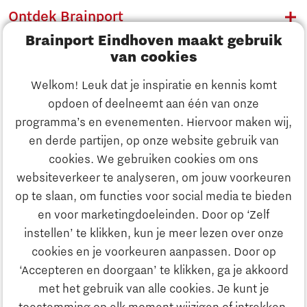
Ontdek Brainport
Brainport Eindhoven maakt gebruik
Innovatie
van cookies
Ondernemen
Welkom! Leuk dat je inspiratie en kennis komt
opdoen of deelneemt aan één van onze
Onderwijs
programma’s en evenementen. Hiervoor maken wij,
Ontdek Brainport
en derde partijen, op onze website gebruik van
Maatschappelijk
cookies. We gebruiken cookies om ons
Innovatie
websiteverkeer te analyseren, om jouw voorkeuren
Strategie & Organisatie
op te slaan, om functies voor social media te bieden
Zoeken
en voor marketingdoeleinden. Door op ‘Zelf
Ondernemen
instellen’ te klikken, kun je meer lezen over onze
Contact
cookies en je voorkeuren aanpassen. Door op
‘Accepteren en doorgaan’ te klikken, ga je akkoord
Onderwijs
Naar internationale website
met het gebruik van alle cookies. Je kunt je