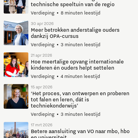
technische speeltuin van de regio
Verdieping
8 minuten leestijd
30 apr 2026
Meer betrokken anderstalige ouders
dankzij OPA-cursus
Verdieping
3 minuten leestijd
21 apr 2026
Hoe meertalige opvang internationale
kinderen én ouders helpt settelen
Verdieping
4 minuten leestijd
15 apr 2026
‘Het proces, van ontwerpen en proberen
tot falen en leren, dát is
techniekonderwijs’
Verdieping
3 minuten leestijd
17 mrt 2026
Betere aansluiting van VO naar mbo, hbo
en universiteit