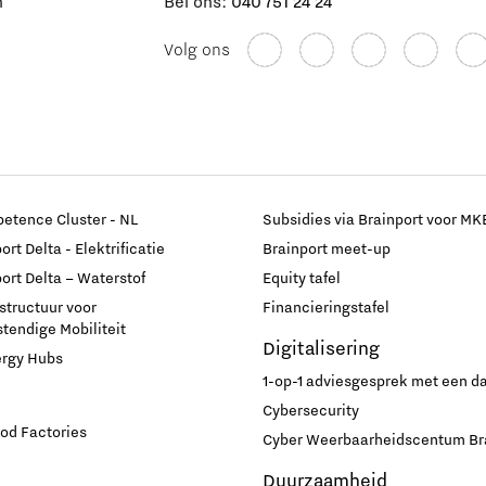
n
Bel ons:
040 751 24 24
Volg ons
etence Cluster - NL
Subsidies via Brainport voor MK
rt Delta - Elektrificatie
Brainport meet-up
ort Delta – Waterstof
Equity tafel
astructuur voor
Financieringstafel
endige Mobiliteit
Digitalisering
ergy Hubs
1-op-1 adviesgesprek met een 
Cybersecurity
od Factories
Cyber Weerbaarheidscentum Br
Duurzaamheid