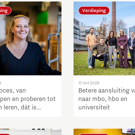
ping
Verdieping
Micro and nano electronics
6
17 mrt 2026
roces, van
Betere aansluiting 
pen en proberen tot
naar mbo, hbo en
n leren, dát is
universiteit
ekonderwijs’