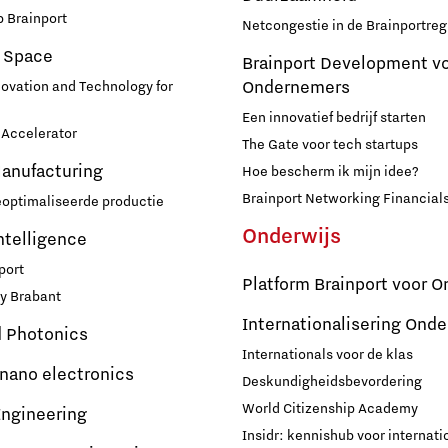
 Brainport
Netcongestie in de Brainportreg
 Space
Brainport Development v
Ondernemers
novation and Technology for
Een innovatief bedrijf starten
Accelerator
The Gate voor tech startups
Manufacturing
Hoe bescherm ik mijn idee?
Brainport Networking Financial
eoptimaliseerde productie
Onderwijs
Intelligence
port
Platform Brainport voor O
y Brabant
Internationalisering Onde
d Photonics
Internationals voor de klas
 nano electronics
Deskundigheidsbevordering
World Citizenship Academy
ngineering
Insidr: kennishub voor internati