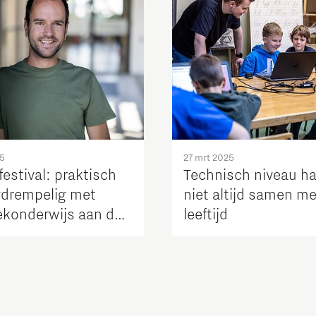
25
27 mrt 2025
estival: praktisch
Technisch niveau h
gdrempelig met
niet altijd samen me
ekonderwijs aan de
leeftijd