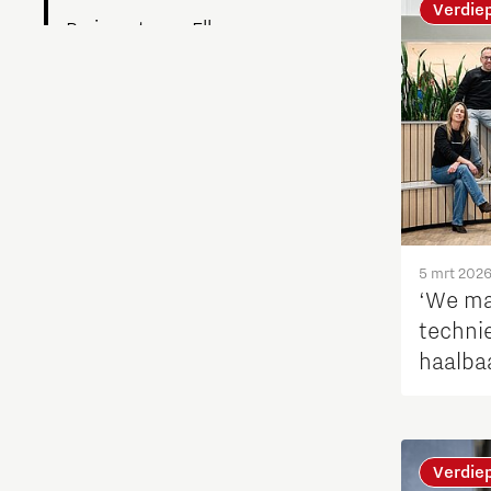
Verdie
Brainport voor Elkaar
Charging Energy Hubs
Circulariteit
Defence & Space
Design
5 mrt 202
‘We m
techni
Duurzaamheid
haalbaa
school
Energie
Food
Verdie