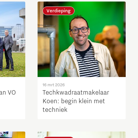
Brainport Industries Campus
Verdieping
High Tech Campus Eindhoven
Strijp District
TU/e Campus
Food
Next Tech Food Factories
16 mrt 2026
van VO
Techkwadraatmakelaar
Koen: begin klein met
techniek