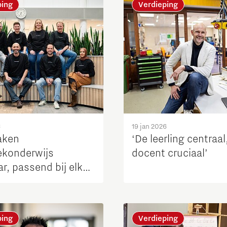
ping
Verdieping
6
19 jan 2026
aken
‘De leerling centraal
ekonderwijs
docent cruciaal’
r, passend bij elke
’
ping
Verdieping