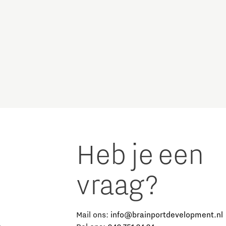
Heb je een
vraag?
e
Mail ons:
info@brainportdevelopment.nl