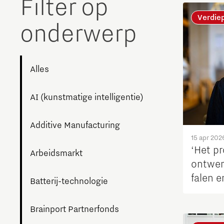
Filter op
The Gate voor tech startups
Verdie
onderwerp
Hoe bescherm ik mijn idee?
Brainport Networking Financials
Alles
AI (kunstmatige intelligentie)
Integrated Photonics
Additive Manufacturing
15 apr 202
‘Het p
Arbeidsmarkt
ontwer
falen e
Batterij-technologie
techni
Brainport Partnerfonds