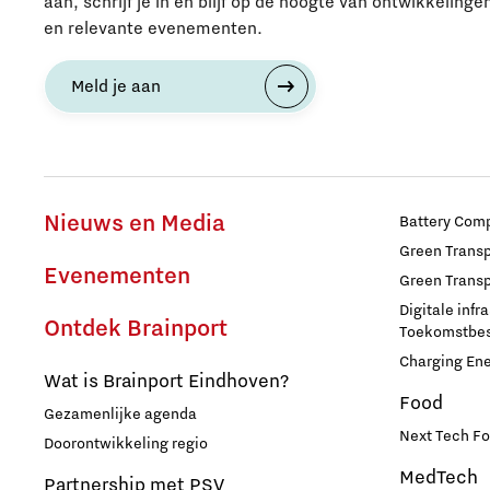
aan, schrijf je in en blijf op de hoogte van ontwikkelinge
en relevante evenementen.
Opschaling energie-innovatie
en producten
Meld je aan
PSV partnership
Quantum Computing
Nieuws en Media
Battery Comp
Regio Deal Brainport Eindhoven
Green Transpo
Evenementen
Green Transp
Samenwerken
Digitale infr
Ontdek Brainport
Toekomstbest
Semiconductor
Charging En
Wat is Brainport Eindhoven?
Food
Gezamenlijke agenda
Startups
Next Tech Fo
Doorontwikkeling regio
MedTech
Strategie & Organisatie
Partnership met PSV