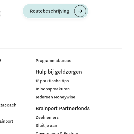
Routebeschrijving
B
Programmabureau
Hulp bij geldzorgen
12 praktische tips
Inloopspreekuren
Iedereen Moneywise!
datacoach
Brainport Partnerfonds
Deelnemers
ainport
Sluit je aan
Governance & Bestuur