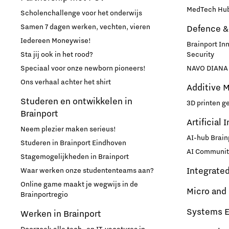
MedTech Hub
Scholenchallenge voor het onderwijs
Studenten
Samen 7 dagen werken, vechten, vieren
Defence &
Iedereen Moneywise!
Brainport In
Studententeam
Sta jij ook in het rood?
Security
Speciaal voor onze newborn pioneers!
NAVO DIANA 
Ons verhaal achter het shirt
Systems engineering
Additive 
Studeren en ontwikkelen in
3D printen g
Technologie
Brainport
Artificial 
Neem plezier maken serieus!
AI-hub Brain
Technologiepromotie
Studeren in Brainport Eindhoven
AI Communit
Stagemogelijkheden in Brainport
Waterstoftransitie
Integrate
Waar werken onze studententeams aan?
Online game maakt je wegwijs in de
Micro and
Brainportregio
Werken
Systems E
Werken in Brainport