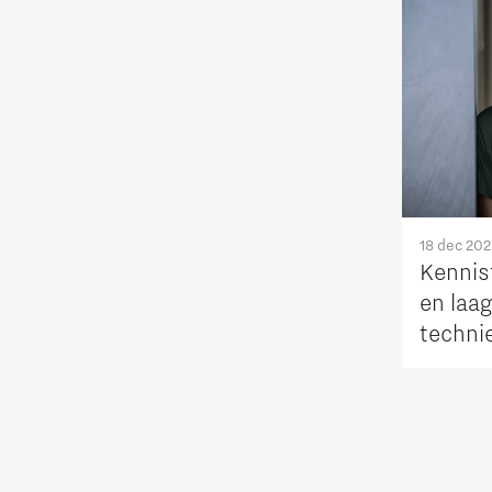
Fotonica
Huisvesting
Industrie
Innovatie
18 dec 20
Kennisf
Internationaal talent
en laa
techni
Internationalisering Onderwijs
slag
Inwoners
Leren