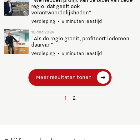
“We hebben profijt van de bloei van deze
regio, dat geeft ook
verantwoordelijkheden”
Verdieping
8 minuten leestijd
18 dec 2024
"Als de regio groeit, profiteert iedereen
daarvan"
Verdieping
5 minuten leestijd
Meer resultaten tonen
1
2