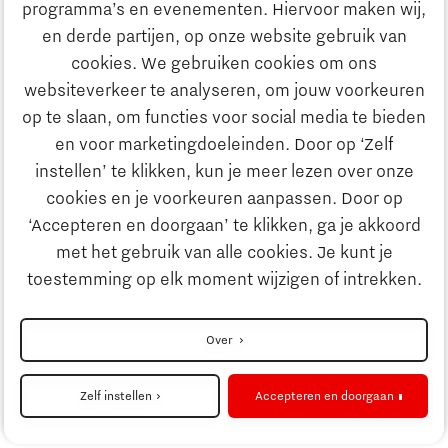
programma’s en evenementen. Hiervoor maken wij,
Ontdek Brainport
en derde partijen, op onze website gebruik van
Maatschappelijk
cookies. We gebruiken cookies om ons
Innovatie
websiteverkeer te analyseren, om jouw voorkeuren
Strategie & Organisatie
op te slaan, om functies voor social media te bieden
Zoeken
en voor marketingdoeleinden. Door op ‘Zelf
Ondernemen
instellen’ te klikken, kun je meer lezen over onze
Contact
cookies en je voorkeuren aanpassen. Door op
‘Accepteren en doorgaan’ te klikken, ga je akkoord
Onderwijs
Naar internationale website
met het gebruik van alle cookies. Je kunt je
toestemming op elk moment wijzigen of intrekken.
Maatschappelijk
Disclaimer
Over
Strategie & Organisatie
Privacyverklaring
Zelf instellen
Accepteren en doorgaan
Cookieinstellingen