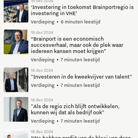
18 dec 2024
‘Investering in toekomst Brainportregio is
investering in VHE’
Verdieping
6 minuten leestijd
18 dec 2024
“Brainport is een economisch
succesverhaal, maar ook de plek waar
iedereen kansen moet krijgen”
Verdieping
7 minuten leestijd
18 dec 2024
"Investeren in de kweekvijver van talent"
Verdieping
7 minuten leestijd
18 dec 2024
"Als de regio zich blijft ontwikkelen,
kunnen wij dat als bedrijf ook"
Verdieping
7 minuten leestijd
18 dec 2024