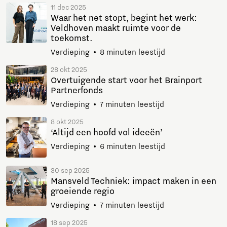
11 dec 2025
Waar het net stopt, begint het werk:
Veldhoven maakt ruimte voor de
toekomst.
Verdieping
8 minuten leestijd
28 okt 2025
Overtuigende start voor het Brainport
Partnerfonds
Verdieping
7 minuten leestijd
8 okt 2025
‘Altijd een hoofd vol ideeën’
Verdieping
6 minuten leestijd
30 sep 2025
Mansveld Techniek: impact maken in een
groeiende regio
Verdieping
7 minuten leestijd
18 sep 2025