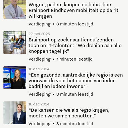
Wegen, paden, knopen en hubs: hoe
Brainport Eindhoven mobiliteit op de rit
wil krijgen
Verdieping
8 minuten leestijd
22 mei 2025
Brainport op zoek naar tienduizenden
tech en IT-talenten: “We draaien aan alle
knoppen tegelijk”
Verdieping
7 minuten leestijd
18 dec 2024
“Een gezonde, aantrekkelijke regio is een
voorwaarde voor het succes van ieder
bedrijf en iedere inwoner”
Verdieping
8 minuten leestijd
18 dec 2024
“De kansen die we als regio krijgen,
moeten we samen benutten.”
Verdieping
8 minuten leestijd