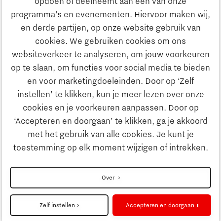
opdoen of deelneemt aan één van onze
Onderwijs
programma’s en evenementen. Hiervoor maken wij,
Ontdek Brainport
en derde partijen, op onze website gebruik van
Maatschappelijk
cookies. We gebruiken cookies om ons
Innovatie
websiteverkeer te analyseren, om jouw voorkeuren
Strategie & Organisatie
op te slaan, om functies voor social media te bieden
Zoeken
en voor marketingdoeleinden. Door op ‘Zelf
Ondernemen
instellen’ te klikken, kun je meer lezen over onze
Contact
cookies en je voorkeuren aanpassen. Door op
‘Accepteren en doorgaan’ te klikken, ga je akkoord
Onderwijs
Naar internationale website
met het gebruik van alle cookies. Je kunt je
toestemming op elk moment wijzigen of intrekken.
Maatschappelijk
Disclaimer
Over
Strategie & Organisatie
Privacyverklaring
Zelf instellen
Accepteren en doorgaan
Cookieinstellingen