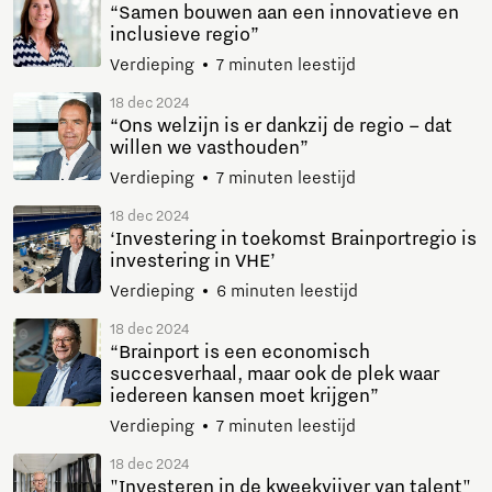
“Samen bouwen aan een innovatieve en
inclusieve regio”
Verdieping
7 minuten leestijd
18 dec 2024
“Ons welzijn is er dankzij de regio – dat
willen we vasthouden”
Verdieping
7 minuten leestijd
18 dec 2024
‘Investering in toekomst Brainportregio is
investering in VHE’
Verdieping
6 minuten leestijd
18 dec 2024
“Brainport is een economisch
succesverhaal, maar ook de plek waar
iedereen kansen moet krijgen”
Verdieping
7 minuten leestijd
18 dec 2024
"Investeren in de kweekvijver van talent"