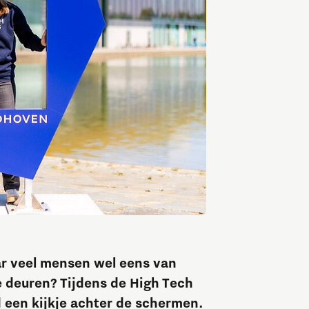
MedTech Hub Brainport
Ondernemen nieuws
Strategie & Organisatie nieuws
Ontdek Brainport via nieuws en media
Ondernemen evenementen
Save the date! 18 november congres GGO
Onderwijs nieuws
Onderwijs evenementen
Innovatiecampussen in
Brainport
r veel mensen wel eens van
e deuren? Tijdens de High Tech
Automotive Campus
 een kijkje achter de schermen.