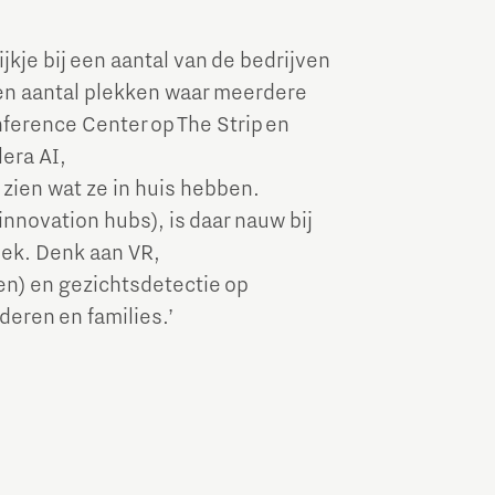
jkje bij een aantal van de bedrijven
een aantal plekken waar meerdere
ference Center op The Strip en
era AI,
zien wat ze in huis hebben.
novation hubs), is daar nauw bij
iek. Denk aan VR,
n) en gezichtsdetectie op
deren en families.’