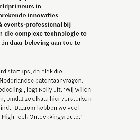
reldprimeurs in
Brainport Industries Campus
nbrekende innovaties
High Tech Campus Eindhoven
& events-professional bij
Strijp District
n die complexe technologie te
 én daar beleving aan toe te
TU/e Campus
Food
d startups, dé plek die
le Nederlandse patentaanvragen.
Next Tech Food Factories
eling’, legt Kelly uit. ‘Wij willen
n, omdat ze elkaar hier versterken,
svindt. Daarom hebben we veel
de High Tech Ontdekkingsroute.’