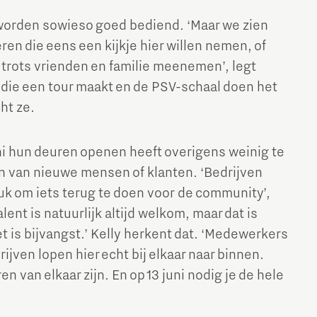
 worden sowieso goed bediend. ‘Maar we zien
en die eens een kijkje hier willen nemen, of
trots vrienden en familie meenemen’, legt
s die een tour maakt en de PSV-schaal doen het
cht ze.
uni hun deuren openen heeft overigens weinig te
 van nieuwe mensen of klanten. ‘Bedrijven
k om iets terug te doen voor de community’,
lent is natuurlijk altijd welkom, maar dat is
et is bijvangst.’ Kelly herkent dat. ‘Medewerkers
ijven lopen hier echt bij elkaar naar binnen.
en van elkaar zijn. En op 13 juni nodig je de hele