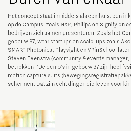
Het concept staat inmiddels als een huis: een inki
op de Campus, zoals NXP, Philips en Signify én 
bedrijven zich samen presenteren. Zoals het Con
gebouw 37, waar startups en scale-ups zoals Axel
SMART Photonics, Playsight en VRinSchool laten 
Steven Feenstra (community & events manager, in
betrokken. ‘De demo’s in gebouw 37 zijn heel fys
motion capture suits (bewegingsregistratiepakke
schermen. Dat zijn echt dingen die leven voor kin