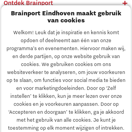
Ontdek Brainport
Brainport Eindhoven maakt gebruik
Innovatie
van cookies
Ondernemen
Welkom! Leuk dat je inspiratie en kennis komt
opdoen of deelneemt aan één van onze
Onderwijs
programma’s en evenementen. Hiervoor maken wij,
Ontdek Brainport
en derde partijen, op onze website gebruik van
Maatschappelijk
cookies. We gebruiken cookies om ons
Innovatie
websiteverkeer te analyseren, om jouw voorkeuren
Strategie & Organisatie
op te slaan, om functies voor social media te bieden
Zoeken
en voor marketingdoeleinden. Door op ‘Zelf
Ondernemen
instellen’ te klikken, kun je meer lezen over onze
Contact
cookies en je voorkeuren aanpassen. Door op
‘Accepteren en doorgaan’ te klikken, ga je akkoord
Onderwijs
Naar internationale website
met het gebruik van alle cookies. Je kunt je
toestemming op elk moment wijzigen of intrekken.