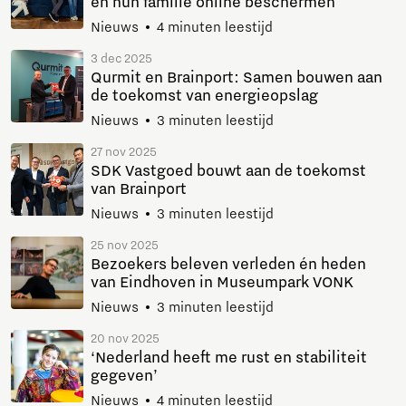
en hun familie online beschermen
Nieuws
4 minuten leestijd
3 dec 2025
Qurmit en Brainport: Samen bouwen aan
de toekomst van energieopslag
Nieuws
3 minuten leestijd
27 nov 2025
SDK Vastgoed bouwt aan de toekomst
van Brainport
Nieuws
3 minuten leestijd
25 nov 2025
Bezoekers beleven verleden én heden
van Eindhoven in Museumpark VONK
Nieuws
3 minuten leestijd
20 nov 2025
‘Nederland heeft me rust en stabiliteit
gegeven’
Nieuws
4 minuten leestijd