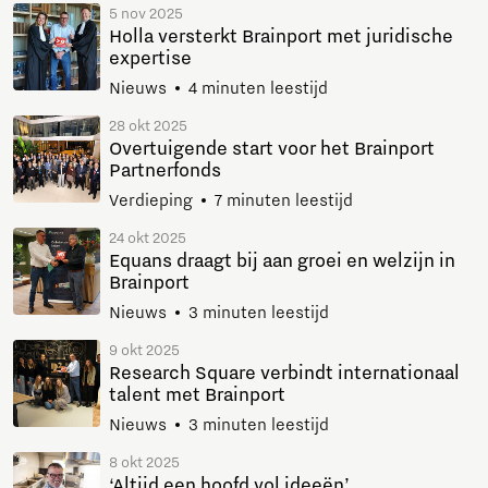
5 nov 2025
Holla versterkt Brainport met juridische
expertise
Nieuws
4 minuten leestijd
28 okt 2025
Overtuigende start voor het Brainport
Partnerfonds
Verdieping
7 minuten leestijd
24 okt 2025
Equans draagt bij aan groei en welzijn in
Brainport
Nieuws
3 minuten leestijd
9 okt 2025
Research Square verbindt internationaal
talent met Brainport
Nieuws
3 minuten leestijd
8 okt 2025
‘Altijd een hoofd vol ideeën’