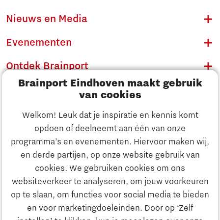
Nieuws en Media
Evenementen
Ontdek Brainport
Brainport Eindhoven maakt gebruik
Innovatie
van cookies
Ondernemen
Welkom! Leuk dat je inspiratie en kennis komt
opdoen of deelneemt aan één van onze
Onderwijs
programma’s en evenementen. Hiervoor maken wij,
Ontdek Brainport
en derde partijen, op onze website gebruik van
Maatschappelijk
cookies. We gebruiken cookies om ons
Innovatie
websiteverkeer te analyseren, om jouw voorkeuren
Strategie & Organisatie
op te slaan, om functies voor social media te bieden
Zoeken
en voor marketingdoeleinden. Door op ‘Zelf
Ondernemen