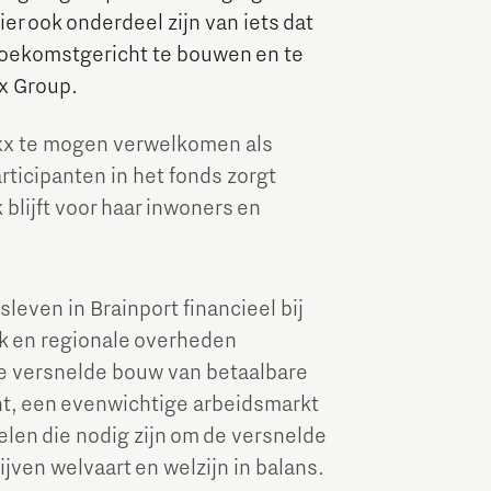
er ook onderdeel zijn van iets dat
Brainport Industries Campus
toekomstgericht te bouwen en te
High Tech Campus Eindhoven
x Group.
Strijp District
exx te mogen verwelkomen als
TU/e Campus
rticipanten in het fonds zorgt
 blijft voor haar inwoners en
Food
Next Tech Food Factories
leven in Brainport financieel bij
jk en regionale overheden
de versnelde bouw van betaalbare
nt, een evenwichtige arbeidsmarkt
len die nodig zijn om de versnelde
ijven welvaart en welzijn in balans.