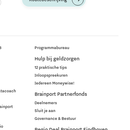
B
Programmabureau
Hulp bij geldzorgen
12 praktische tips
Inloopspreekuren
Iedereen Moneywise!
datacoach
Brainport Partnerfonds
Deelnemers
ainport
Sluit je aan
Governance & Bestuur
io
Regio Deal Brainport Eindhoven