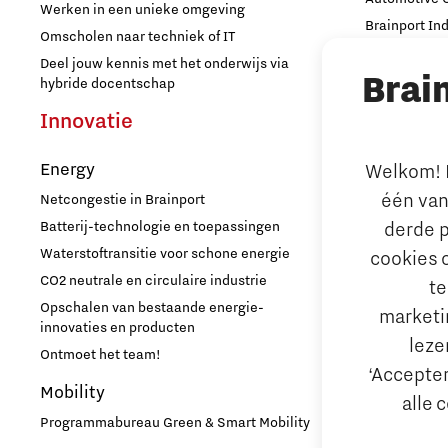
Werken in een unieke omgeving
Brainport In
Omscholen naar techniek of IT
High Tech C
Deel jouw kennis met het onderwijs via
Brai
Strijp Distric
hybride docentschap
TU/e Campu
Innovatie
Ondern
Energy
Welkom! L
Arbeidsma
één van
Netcongestie in Brainport
Aantrekken e
derde p
Batterij-technologie en toepassingen
Internationa
Waterstoftransitie voor schone energie
cookies 
behouden
CO2 neutrale en circulaire industrie
te
Hoe werken d
Opschalen van bestaande energie-
marketin
Reskilling in
innovaties en producten
leze
Ontmoet het team!
Bedrijfsad
‘Accepter
Mobility
Internation
alle 
Hulp bij fina
Programmabureau Green & Smart Mobility
MKB financie