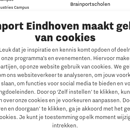
Brainportscholen
dustries Campus
ampus Eindhoven
Hybride Docenten in Brai
nport Eindhoven maakt ge
t
Publicaties Brainport voo
s
Onderwijs
van cookies
emen
De Pionier
euk dat je inspiratie en kennis komt opdoen of dee
Whitepapers & Onderzoeken
rkt
 onze programma’s en evenementen. Hiervoor maken
Nieuwsbrief
n behouden van talent
artijen, op onze website gebruik van cookies. We g
Insidr wijst ‘internationa
al talent aantrekken en
om ons websiteverkeer te analyseren, om jouw voor
de weg in onderwijsland
 slaan, om functies voor social media te bieden en v
e jobportals
Maatschappelijk
gdoeleinden. Door op ‘Zelf instellen’ te klikken, ku
 Brainport
n over onze cookies en je voorkeuren aanpassen. Do
Brainport voor Elkaar
vies
en en doorgaan’ te klikken, ga je akkoord met het g
Over Brainport voor Elkaar
aal Ondernemen
cookies. Je kunt je toestemming op elk moment wijzi
Sociale Brainport Agenda
nciering
intrekken.
Lidmaatschap
ringsgids