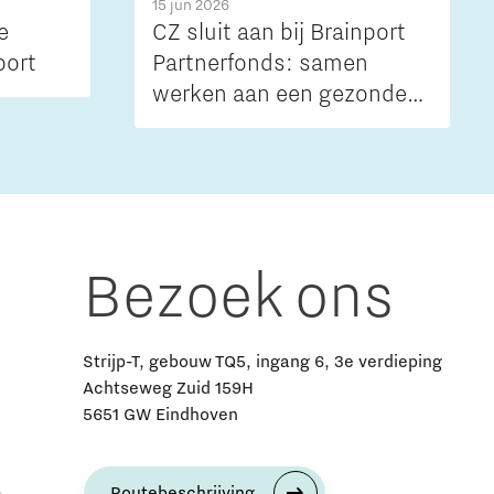
15 jun 2026
e
CZ sluit aan bij Brainport
port
Partnerfonds: samen
werken aan een gezonde
regio
Bezoek ons
Strijp-T, gebouw TQ5, ingang 6, 3e verdieping
Achtseweg Zuid 159H
5651 GW Eindhoven
Routebeschrijving