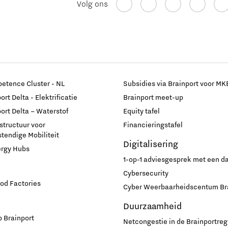
Volg ons
etence Cluster - NL
Subsidies via Brainport voor MK
rt Delta - Elektrificatie
Brainport meet-up
ort Delta – Waterstof
Equity tafel
astructuur voor
Financieringstafel
endige Mobiliteit
Digitalisering
ergy Hubs
1-op-1 adviesgesprek met een 
Cybersecurity
od Factories
Cyber Weerbaarheidscentum Br
Duurzaamheid
 Brainport
Netcongestie in de Brainportreg