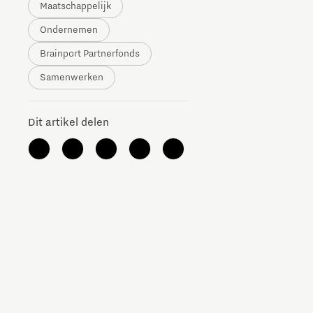
Maatschappelijk
The Gate voor tech startups
Ondernemen
Hoe bescherm ik mijn idee?
Brainport Partnerfonds
Samenwerken
Brainport Networking Financials
Dit artikel delen
Integrated Photonics