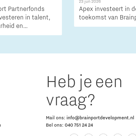
23 jun 2026
ort Partnerfonds
Apex investeert in d
investeren in talent,
toekomst van Brain
arheid en
baarheid van de
Heb je een
vraag?
e
Mail ons:
info@brainportdevelopment.nl
n
Bel ons:
040 751 24 24