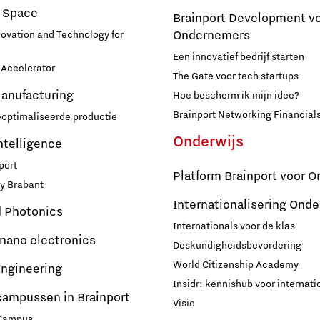
 Space
Brainport Development v
Ondernemers
novation and Technology for
Een innovatief bedrijf starten
Accelerator
The Gate voor tech startups
Manufacturing
Hoe bescherm ik mijn idee?
Brainport Networking Financial
eoptimaliseerde productie
Onderwijs
Intelligence
port
Platform Brainport voor O
y Brabant
Internationalisering Onde
d Photonics
Internationals voor de klas
 nano electronics
Deskundigheidsbevordering
World Citizenship Academy
ngineering
Insidr: kennishub voor internati
campussen in Brainport
Visie
 Campus