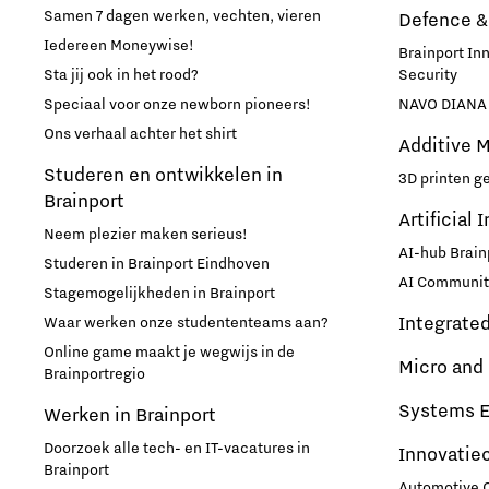
Samen 7 dagen werken, vechten, vieren
Defence &
Iedereen Moneywise!
Brainport In
Sta jij ook in het rood?
Security
Speciaal voor onze newborn pioneers!
NAVO DIANA 
Ons verhaal achter het shirt
Additive 
Studeren en ontwikkelen in
3D printen g
Brainport
Artificial 
Neem plezier maken serieus!
AI-hub Brain
Studeren in Brainport Eindhoven
AI Communit
Stagemogelijkheden in Brainport
Integrate
Waar werken onze studententeams aan?
Online game maakt je wegwijs in de
Micro and
Brainportregio
Systems E
Werken in Brainport
Doorzoek alle tech- en IT-vacatures in
Innovatie
Brainport
Automotive