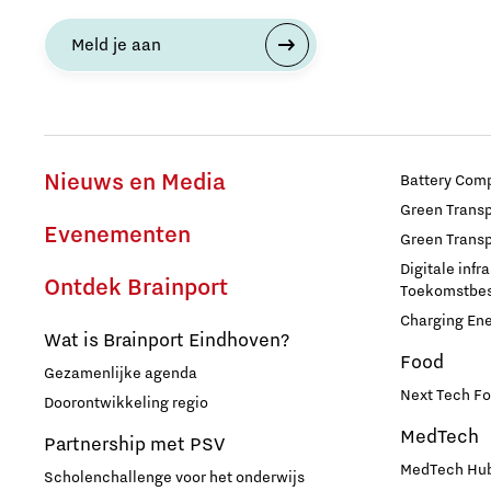
Meld je aan
Nieuws en Media
Battery Comp
Green Transpo
Evenementen
Green Transp
Digitale infr
Ontdek Brainport
Toekomstbest
Charging En
Wat is Brainport Eindhoven?
Food
Gezamenlijke agenda
Next Tech Fo
Doorontwikkeling regio
MedTech
Partnership met PSV
MedTech Hub
Scholenchallenge voor het onderwijs