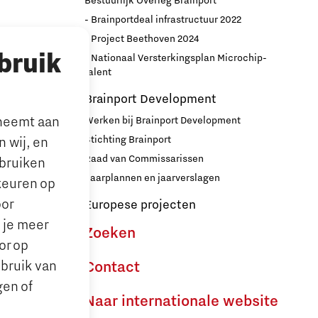
Bestuurlijk Overleg Brainport
- Brainportdeal infrastructuur 2022
nport
- Project Beethoven 2024
bruik
- Nationaal Versterkingsplan Microchip-
r
talent
Brainport Development
lneemt aan
Werken bij Brainport Development
Stichting Brainport
 wij, en
Raad van Commissarissen
ebruiken
le’ ouders
Jaarplannen en jaarverslagen
keuren op
oor
Europese projecten
n je meer
Zoeken
or op
ebruik van
Contact
gen of
Naar internationale website