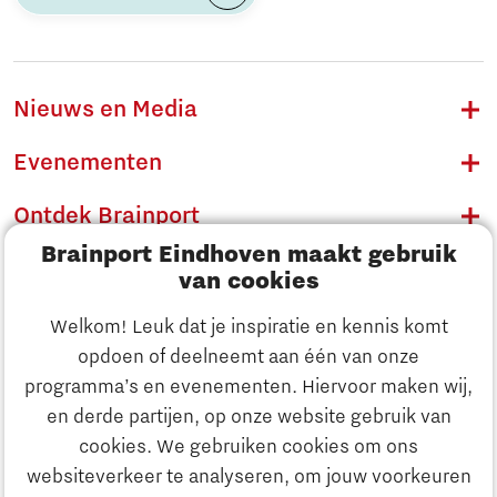
Nieuws en Media
Evenementen
Ontdek Brainport
Brainport Eindhoven maakt gebruik
Innovatie
van cookies
Ondernemen
Welkom! Leuk dat je inspiratie en kennis komt
opdoen of deelneemt aan één van onze
Onderwijs
programma’s en evenementen. Hiervoor maken wij,
Ontdek Brainport
en derde partijen, op onze website gebruik van
Maatschappelijk
cookies. We gebruiken cookies om ons
Innovatie
websiteverkeer te analyseren, om jouw voorkeuren
Strategie & Organisatie