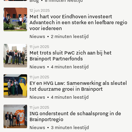
Blog
8 minuten leestijd
12 jun 2025
Met hart voor Eindhoven investeert
Advantech in een sterke en leefbare regio
voor iedereen
Nieuws
2 minuten leestijd
11 jun 2025
Met trots sluit PwC zich aan bij het
Brainport Partnerfonds
Nieuws
4 minuten leestijd
11 jun 2025
EY en HVG Law: Samenwerking als sleutel
tot duurzame groei in Brainport
Nieuws
4 minuten leestijd
11 jun 2025
ING ondersteunt de schaalsprong in de
Brainportregio
Nieuws
3 minuten leestijd