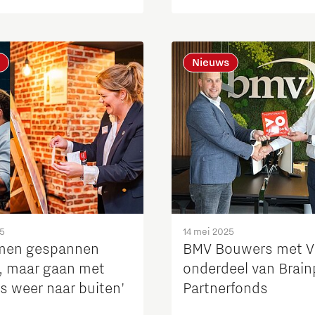
rfonds
Nieuws
25
14 mei 2025
men gespannen
BMV Bouwers met Vi
, maar gaan met
onderdeel van Brain
s weer naar buiten'
Partnerfonds