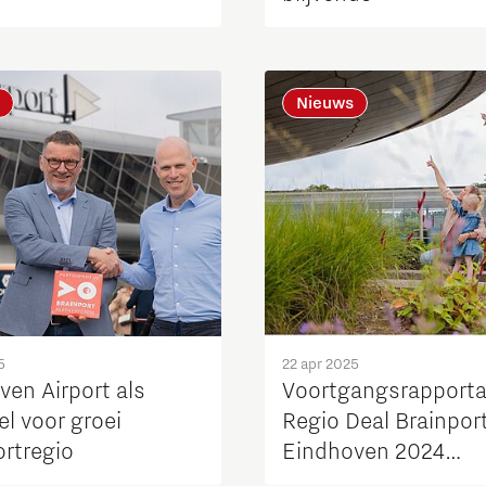
Nieuws
5
22 apr 2025
ven Airport als
Voortgangsrapport
el voor groei
Regio Deal Brainpor
ortregio
Eindhoven 2024
vastgesteld