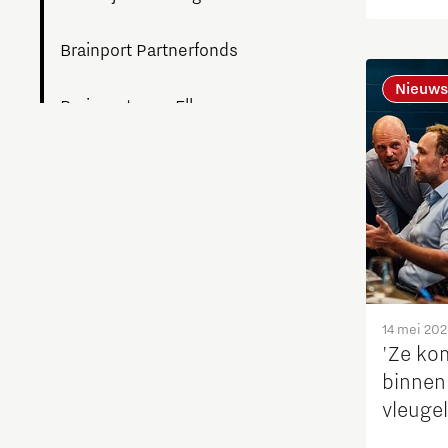
Partne
Brainport Partnerfonds
Nieuws
Brainport voor Elkaar
Charging Energy Hubs
Circulariteit
Defence & Space
Design
14 mei 20
'Ze ko
binnen
Duurzaamheid
vleugel
Energie