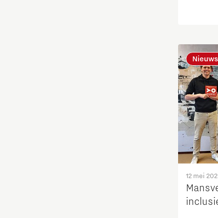
Food
Fotonica
Nieuws
Huisvesting
Industrie
Innovatie
Internationaal talent
12 mei 20
Mansve
Internationalisering Onderwijs
inclusi
Inwoners