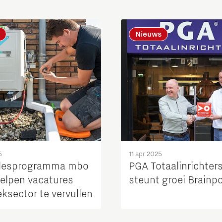
Nieuws
5
11 apr 2025
 lesprogramma mbo
PGA Totaalinrichter
elpen vacatures
steunt groei Brainpo
ksector te vervullen