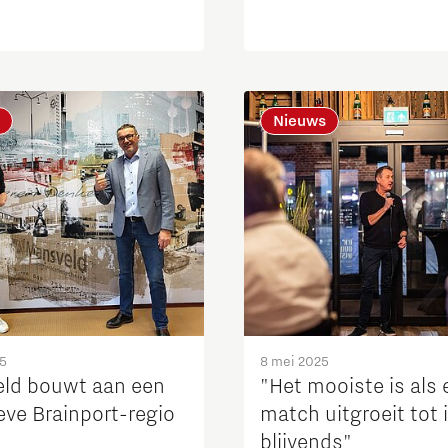
Nieuws
25
8 mei 2025
ld bouwt aan een
"Het mooiste is als 
eve Brainport-regio
match uitgroeit tot 
blijvends"