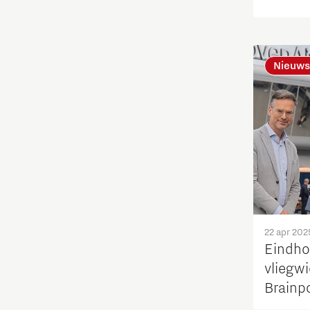
Leren
Nieuws
Maatschappelijk
Medische Technologie
Micro- en nano-elektronica
Mobiliteit
Netcongestie
22 apr 202
Eindho
Ondernemen
vliegwi
Brainp
Onderwijs