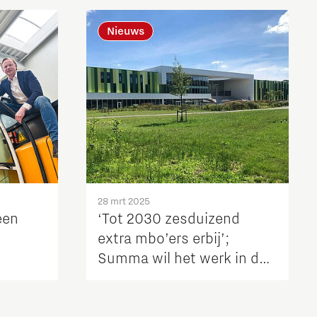
Nieuws
28 mrt 2025
een
‘Tot 2030 zesduizend
extra mbo’ers erbij’;
Summa wil het werk in de
regio houden