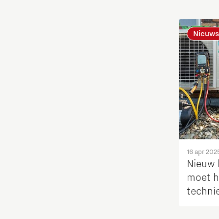
Ontdek Brainport
Nieuws
Opschaling energie-innovatie
en producten
PSV partnership
Quantum Computing
Regio Deal Brainport Eindhoven
16 apr 202
Nieuw
Samenwerken
moet h
technie
Semiconductor