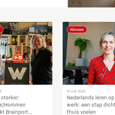
Nieuws
Micro and nano electronics
25
15 mei 2025
sterker:
Nederlands leren op
rs|Hommen
werk: een stap dicht
kt Brainport
thuis voelen