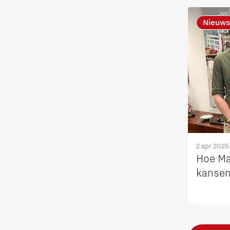
Startups
Nieuws
Strategie & Organisatie
Studenten
Studententeam
Systems engineering
2 apr 2025
Technologie
Hoe Ma
kansen 
Technologiepromotie
Waterstoftransitie