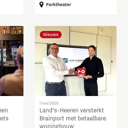
Parktheater
Nieuws
7 mei 2025
een
Land’s-Heeren versterkt
iets
Brainport met betaalbare
woningbouw