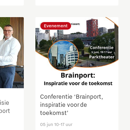
praktijk brengen
Evenement
Conferentie ‘Brainport,
sie
inspiratie voor de
port
toekomst’
05 jun 10-17 uur