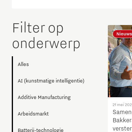
The Gate voor tech startups
Hoe bescherm ik mijn idee?
Filter op
Brainport Networking Financials
Nieuws
onderwerp
Integrated Photonics
Alles
AI (kunstmatige intelligentie)
Additive Manufacturing
21 mei 20
Samen 
Arbeidsmarkt
Bakke
verster
Batterij-technologie