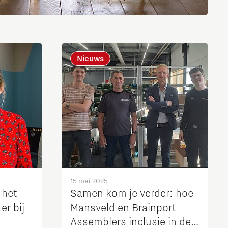
Brainport Industries Campus
High Tech Campus Eindhoven
Strijp District
Nieuws
TU/e Campus
Food
Next Tech Food Factories
15 mei 2025
 het
Samen kom je verder: hoe
er bij
Mansveld en Brainport
Assemblers inclusie in de