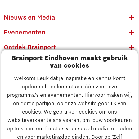
Nieuws en Media
Evenementen
Ontdek Brainport
Brainport Eindhoven maakt gebruik
Innovatie
van cookies
Ondernemen
Welkom! Leuk dat je inspiratie en kennis komt
opdoen of deelneemt aan één van onze
Onderwijs
programma’s en evenementen. Hiervoor maken wij,
Ontdek Brainport
en derde partijen, op onze website gebruik van
Maatschappelijk
cookies. We gebruiken cookies om ons
Innovatie
websiteverkeer te analyseren, om jouw voorkeuren
Strategie & Organisatie
op te slaan, om functies voor social media te bieden
Zoeken
en voor marketingdoeleinden. Door op ‘Zelf