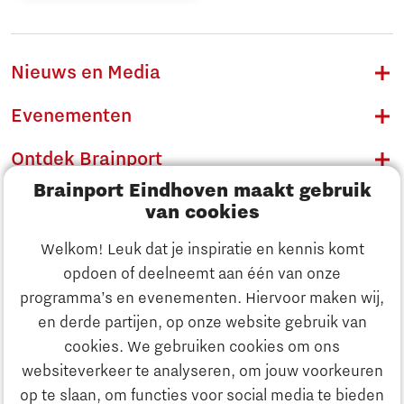
Nieuws en Media
Evenementen
Ontdek Brainport
Brainport Eindhoven maakt gebruik
Innovatie
van cookies
Ondernemen
Welkom! Leuk dat je inspiratie en kennis komt
opdoen of deelneemt aan één van onze
Onderwijs
programma’s en evenementen. Hiervoor maken wij,
Ontdek Brainport
en derde partijen, op onze website gebruik van
Maatschappelijk
cookies. We gebruiken cookies om ons
Innovatie
websiteverkeer te analyseren, om jouw voorkeuren
Strategie & Organisatie
op te slaan, om functies voor social media te bieden