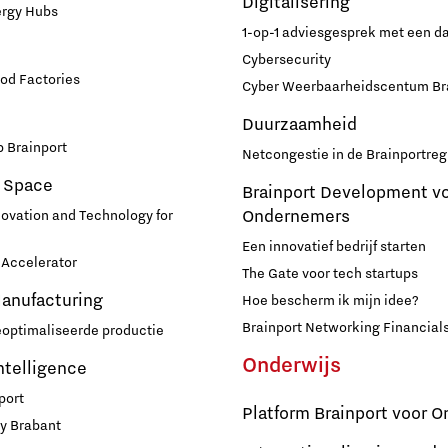
Digitalisering
ergy Hubs
1-op-1 adviesgesprek met een 
Cybersecurity
od Factories
Cyber Weerbaarheidscentum Br
Duurzaamheid
 Brainport
Netcongestie in de Brainportreg
 Space
Brainport Development v
Ondernemers
novation and Technology for
Een innovatief bedrijf starten
Accelerator
The Gate voor tech startups
Manufacturing
Hoe bescherm ik mijn idee?
Brainport Networking Financial
eoptimaliseerde productie
Onderwijs
Intelligence
port
Platform Brainport voor O
y Brabant