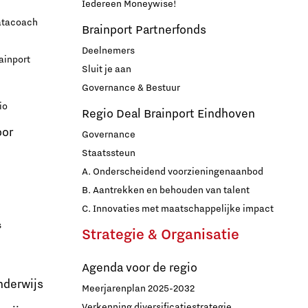
Iedereen Moneywise!
datacoach
Brainport Partnerfonds
Deelnemers
ainport
Sluit je aan
Governance & Bestuur
io
Regio Deal Brainport Eindhoven
oor
Governance
Staatssteun
A. Onderscheidend voorzieningenaanbod
B. Aantrekken en behouden van talent
C. Innovaties met maatschappelijke impact
s
Strategie & Organisatie
Agenda voor de regio
nderwijs
Meerjarenplan 2025-2032
Verkenning diversificatiestrategie