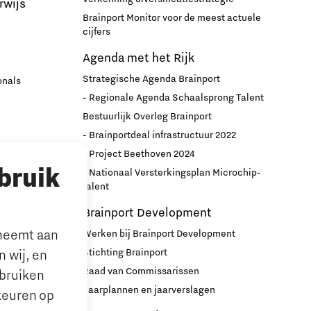
rwijs
Brainport Monitor voor de meest actuele
cijfers
Agenda met het Rijk
Strategische Agenda Brainport
onals
- Regionale Agenda Schaalsprong Talent
Bestuurlijk Overleg Brainport
- Brainportdeal infrastructuur 2022
nport
- Project Beethoven 2024
bruik
- Nationaal Versterkingsplan Microchip-
r
talent
Brainport Development
lneemt aan
Werken bij Brainport Development
Stichting Brainport
 wij, en
Raad van Commissarissen
ebruiken
le’ ouders
Jaarplannen en jaarverslagen
keuren op