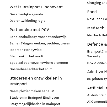
Charging En
Wat is Brainport Eindhoven?
Food
Gezamenlijke agenda
Next Tech Fo
Doorontwikkeling regio
MedTech
Partnership met PSV
MedTech Hub
Scholenchallenge voor het onderwijs
Samen 7 dagen werken, vechten, vieren
Defence &
Iedereen Moneywise!
Brainport In
Sta jij ook in het rood?
Security
Speciaal voor onze newborn pioneers!
NAVO DIANA 
Ons verhaal achter het shirt
Additive 
Studeren en ontwikkelen in
3D printen g
Brainport
Artificial 
Neem plezier maken serieus!
AI-hub Brain
Studeren in Brainport Eindhoven
AI Communit
Stagemogelijkheden in Brainport