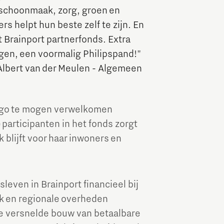
 (schoonmaak, zorg, groen en
Brainport Industries Campus
s helpt hun beste zelf te zijn. En
High Tech Campus Eindhoven
 Brainport partnerfonds. Extra
Strijp District
ogen, een voormalig Philipspand!"
lbert van der Meulen - Algemeen
TU/e Campus
Food
ego te mogen verwelkomen
 participanten in het fonds zorgt
Next Tech Food Factories
 blijft voor haar inwoners en
leven in Brainport financieel bij
jk en regionale overheden
de versnelde bouw van betaalbare