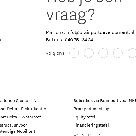
vraag?
e
Mail ons:
info@brainportdevelopment.nl
n
Bel ons:
040 751 24 24
Volg ons
etence Cluster - NL
Subsidies via Brainport voor MK
rt Delta - Elektrificatie
Brainport meet-up
ort Delta – Waterstof
Equity tafel
astructuur voor
Financieringstafel
endige Mobiliteit