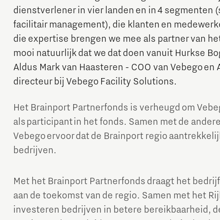
dienstverlener in vier landen en in 4 segmenten
facilitair management), die klanten en medewerker
die expertise brengen we mee als partner van het
mooi natuurlijk dat we dat doen vanuit Hurkse B
Aldus Mark van Haasteren - COO van Vebego en A
directeur bij Vebego Facility Solutions.
Micro and nano electronics
Het Brainport Partnerfonds is verheugd om Veb
als participant in het fonds. Samen met de andere
Vebego ervoor dat de Brainport regio aantrekkelijk
bedrijven.
Met het Brainport Partnerfonds draagt het bedrijfs
aan de toekomst van de regio. Samen met het Ri
investeren bedrijven in betere bereikbaarheid, 