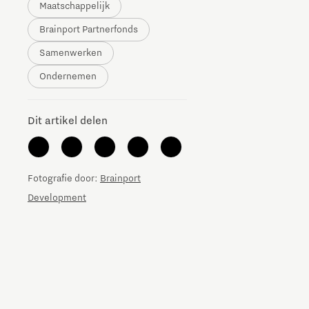
Maatschappelijk
The Gate voor tech startups
Brainport Partnerfonds
Hoe bescherm ik mijn idee?
Samenwerken
Ondernemen
Brainport Networking Financials
Dit artikel delen
Integrated Photonics
Fotografie door:
Brainport
Development