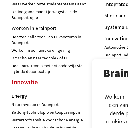
Integrate
Waar werken onze studententeams aan?
Online game maakt je wegwijs in de
Micro and
Brainportregio
Systems E
Werken in Brainport
Doorzoek alle tech- en IT-vacatures in
Innovatie
Brainport
Automotive
Werken in een unieke omgeving
Brainport In
Omscholen naar techniek of IT
High Tech C
Deel jouw kennis met het onderwijs via
Brai
Strijp Distric
hybride docentschap
TU/e Campu
Innovatie
Ondern
Energy
Welkom! L
Arbeidsma
één van
Netcongestie in Brainport
Aantrekken e
derde p
Batterij-technologie en toepassingen
Internationa
Waterstoftransitie voor schone energie
cookies 
behouden