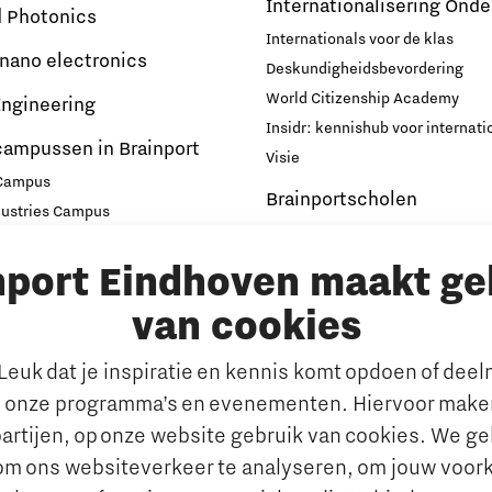
Internationalisering Onde
d Photonics
Internationals voor de klas
 nano electronics
Deskundigheidsbevordering
World Citizenship Academy
ngineering
Insidr: kennishub voor internati
campussen in Brainport
Visie
 Campus
Brainportscholen
dustries Campus
ampus Eindhoven
Hybride Docenten in Brai
nport Eindhoven maakt ge
t
Publicaties Brainport voo
s
Onderwijs
van cookies
emen
De Pionier
euk dat je inspiratie en kennis komt opdoen of dee
Whitepapers & Onderzoeken
rkt
 onze programma’s en evenementen. Hiervoor maken
Nieuwsbrief
n behouden van talent
artijen, op onze website gebruik van cookies. We g
Insidr wijst ‘internationa
al talent aantrekken en
om ons websiteverkeer te analyseren, om jouw voor
de weg in onderwijsland