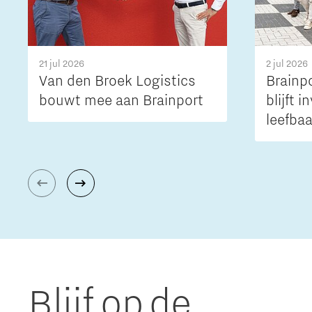
21 jul 2026
2 jul 2026
Van den Broek Logistics
Brainp
bouwt mee aan Brainport
blijft 
leefba
bereik
regio
Blijf op de