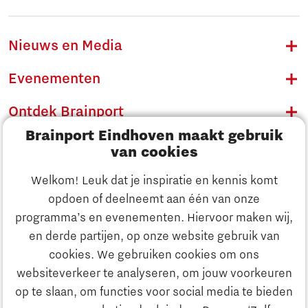
Nieuws en Media
Evenementen
Ontdek Brainport
Brainport Eindhoven maakt gebruik
Innovatie
van cookies
Ondernemen
Welkom! Leuk dat je inspiratie en kennis komt
opdoen of deelneemt aan één van onze
Onderwijs
programma’s en evenementen. Hiervoor maken wij,
Ontdek Brainport
en derde partijen, op onze website gebruik van
Maatschappelijk
cookies. We gebruiken cookies om ons
Innovatie
websiteverkeer te analyseren, om jouw voorkeuren
Strategie & Organisatie
op te slaan, om functies voor social media te bieden