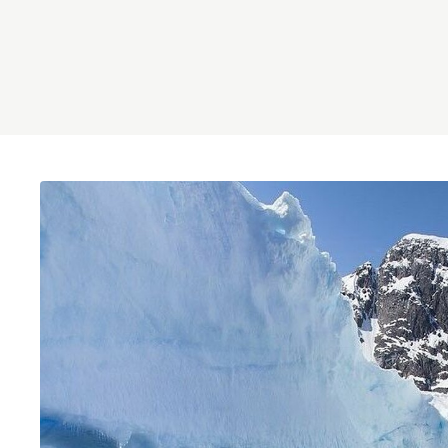
The Gate voor tech startups
Hoe bescherm ik mijn idee?
Brainport Networking Financials
Integrated Photonics