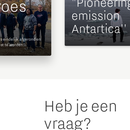
"Pioneerin
goes
emission
1
Antartica''
s eindelijk afgerond en
est te worden.
Heb je een
vraag?