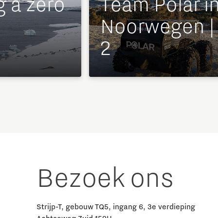
g a zero
Team Polar i
Noorwegen |
2
Bezoek ons
Strijp-T, gebouw TQ5, ingang 6, 3e verdieping