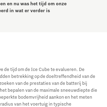
n en nu was het tijd om onze
Brainport Industries Campus
erd in wat er verder is
High Tech Campus Eindhoven
Strijp District
TU/e Campus
Food
Next Tech Food Factories
e de tijd om de Ice Cube te evalueren. De
adden betrekking op de doeltreffendheid van de
zoeken van de prestaties van de batterij bij
het bepalen van de maximale sneeuwdiepte die
 beperkte bodemvrijheid aankon en het meten
radius van het voertuig in typische