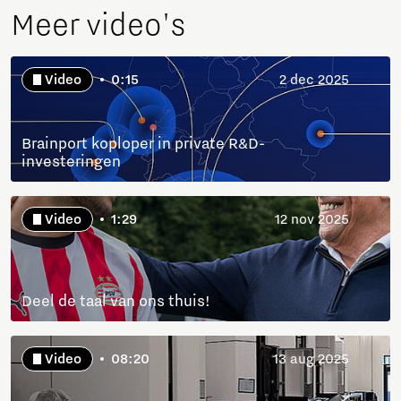
Meer video's
Video
0:15
2 dec 2025
Brainport koploper in private R&D-
investeringen
Video
1:29
12 nov 2025
Deel de taal van ons thuis!
Video
08:20
13 aug 2025