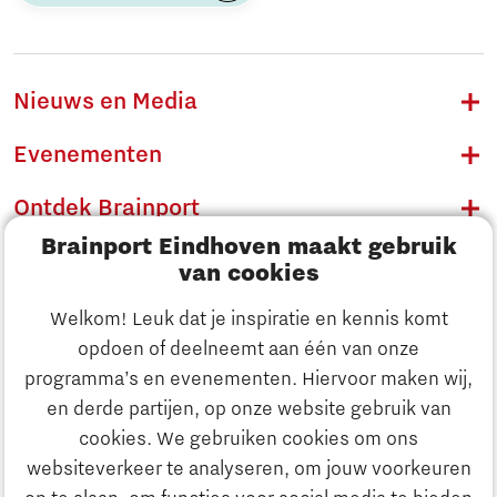
Nieuws en Media
Evenementen
Ontdek Brainport
Brainport Eindhoven maakt gebruik
Innovatie
van cookies
Ondernemen
Welkom! Leuk dat je inspiratie en kennis komt
opdoen of deelneemt aan één van onze
Onderwijs
programma’s en evenementen. Hiervoor maken wij,
Ontdek Brainport
en derde partijen, op onze website gebruik van
Maatschappelijk
cookies. We gebruiken cookies om ons
Innovatie
websiteverkeer te analyseren, om jouw voorkeuren
Strategie & Organisatie