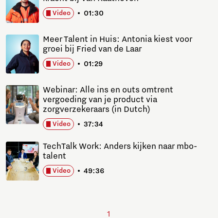
01:30
Video
Meer Talent in Huis: Antonia kiest voor
groei bij Fried van de Laar
01:29
Video
Webinar: Alle ins en outs omtrent
vergoeding van je product via
zorgverzekeraars (in Dutch)
37:34
Video
TechTalk Work: Anders kijken naar mbo-
talent
49:36
Video
1