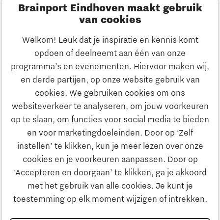
Brainport Eindhoven maakt gebruik
Innovatie
van cookies
Ondernemen
Welkom! Leuk dat je inspiratie en kennis komt
opdoen of deelneemt aan één van onze
Onderwijs
programma’s en evenementen. Hiervoor maken wij,
Ontdek Brainport
en derde partijen, op onze website gebruik van
Maatschappelijk
cookies. We gebruiken cookies om ons
Innovatie
websiteverkeer te analyseren, om jouw voorkeuren
Strategie & Organisatie
op te slaan, om functies voor social media te bieden
Zoeken
en voor marketingdoeleinden. Door op ‘Zelf
Ondernemen
instellen’ te klikken, kun je meer lezen over onze
Contact
cookies en je voorkeuren aanpassen. Door op
‘Accepteren en doorgaan’ te klikken, ga je akkoord
Onderwijs
Naar internationale website
met het gebruik van alle cookies. Je kunt je
toestemming op elk moment wijzigen of intrekken.
Maatschappelijk